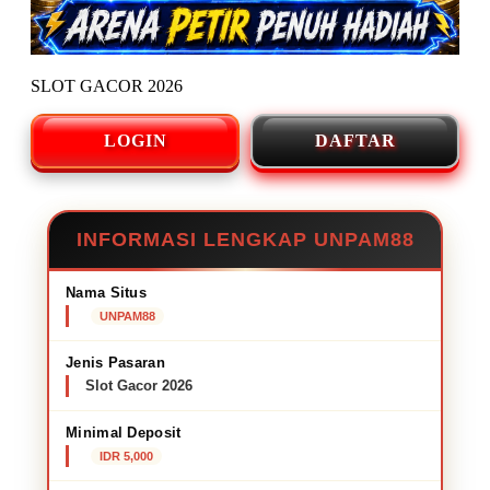
SLOT GACOR 2026
LOGIN
DAFTAR
INFORMASI LENGKAP UNPAM88
Nama Situs
UNPAM88
Jenis Pasaran
Slot Gacor 2026
Minimal Deposit
IDR 5,000