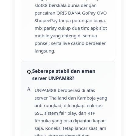
slot88 berskala dunia dengan
pencairan QRIS DANA GoPay OVO
ShopeePay tanpa potongan biaya.
mix parlay cukup dua tim; apk slot
mobile yang enteng di semua
ponsel; serta live casino berdealer
langsung.
Seberapa stabil dan aman
server UNPAM88?
UNPAM88 beroperasi di atas
server Thailand dan Kamboja yang
anti rungkad, dilengkapi enkripsi
SSL, sistem fair play, dan RTP
terbuka yang bisa dipantau kapan
saja. Koneksi tetap lancar saat jam
sibuk, riwayat deposit dan