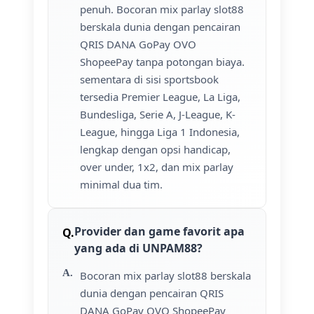
penuh. Bocoran mix parlay slot88
berskala dunia dengan pencairan
QRIS DANA GoPay OVO
ShopeePay tanpa potongan biaya.
sementara di sisi sportsbook
tersedia Premier League, La Liga,
Bundesliga, Serie A, J-League, K-
League, hingga Liga 1 Indonesia,
lengkap dengan opsi handicap,
over under, 1x2, dan mix parlay
minimal dua tim.
Provider dan game favorit apa
yang ada di UNPAM88?
Bocoran mix parlay slot88 berskala
dunia dengan pencairan QRIS
DANA GoPay OVO ShopeePay