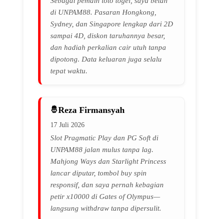
Sebagai pemain toto togel, saya betah
di UNPAM88. Pasaran Hongkong,
Sydney, dan Singapore lengkap dari 2D
sampai 4D, diskon taruhannya besar,
dan hadiah perkalian cair utuh tanpa
dipotong. Data keluaran juga selalu
tepat waktu.
Reza Firmansyah
17 Juli 2026
Slot Pragmatic Play dan PG Soft di
UNPAM88 jalan mulus tanpa lag.
Mahjong Ways dan Starlight Princess
lancar diputar, tombol buy spin
responsif, dan saya pernah kebagian
petir x10000 di Gates of Olympus—
langsung withdraw tanpa dipersulit.