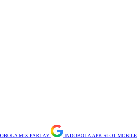
DOBOLA MIX PARLAY
INDOBOLA APK SLOT MOBILE