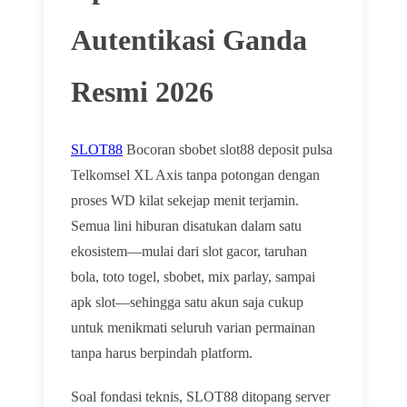
Autentikasi Ganda
Resmi 2026
SLOT88
Bocoran sbobet slot88 deposit pulsa
Telkomsel XL Axis tanpa potongan dengan
proses WD kilat sekejap menit terjamin.
Semua lini hiburan disatukan dalam satu
ekosistem—mulai dari slot gacor, taruhan
bola, toto togel, sbobet, mix parlay, sampai
apk slot—sehingga satu akun saja cukup
untuk menikmati seluruh varian permainan
tanpa harus berpindah platform.
Soal fondasi teknis, SLOT88 ditopang server