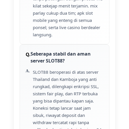
kilat sekejap menit terjamin. mix
parlay cukup dua tim; apk slot
mobile yang enteng di semua
ponsel; serta live casino berdealer
langsung.
Seberapa stabil dan aman
server SLOT88?
SLOT88 beroperasi di atas server
Thailand dan Kamboja yang anti
rungkad, dilengkapi enkripsi SSL,
sistem fair play, dan RTP terbuka
yang bisa dipantau kapan saja.
Koneksi tetap lancar saat jam
sibuk, riwayat deposit dan
withdraw tercatat rapi tanpa