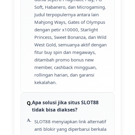
Soft, Habanero, dan Microgaming.
Judul terpopulernya antara lain
Mahjong Ways, Gates of Olympus
dengan petir x10000, Starlight
Princess, Sweet Bonanza, dan Wild
West Gold, semuanya aktif dengan
fitur buy spin dan megaways,
ditambah promo bonus new
member, cashback mingguan,
rollingan harian, dan garansi
kekalahan.
Apa solusi jika situs SLOT88
tidak bisa diakses?
SLOT88 menyiapkan link alternatif
anti blokir yang diperbarui berkala