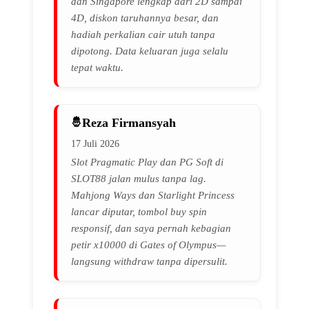
dan Singapore lengkap dari 2D sampai
4D, diskon taruhannya besar, dan
hadiah perkalian cair utuh tanpa
dipotong. Data keluaran juga selalu
tepat waktu.
Reza Firmansyah
17 Juli 2026
Slot Pragmatic Play dan PG Soft di
SLOT88 jalan mulus tanpa lag.
Mahjong Ways dan Starlight Princess
lancar diputar, tombol buy spin
responsif, dan saya pernah kebagian
petir x10000 di Gates of Olympus—
langsung withdraw tanpa dipersulit.