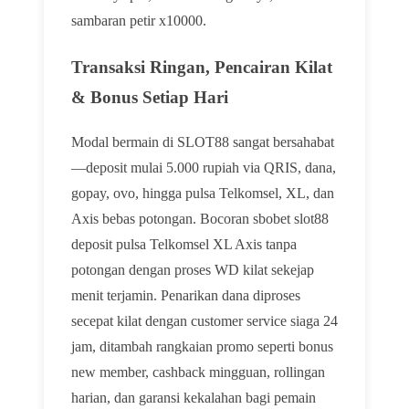
sambaran petir x10000.
Transaksi Ringan, Pencairan Kilat
& Bonus Setiap Hari
Modal bermain di SLOT88 sangat bersahabat
—deposit mulai 5.000 rupiah via QRIS, dana,
gopay, ovo, hingga pulsa Telkomsel, XL, dan
Axis bebas potongan. Bocoran sbobet slot88
deposit pulsa Telkomsel XL Axis tanpa
potongan dengan proses WD kilat sekejap
menit terjamin. Penarikan dana diproses
secepat kilat dengan customer service siaga 24
jam, ditambah rangkaian promo seperti bonus
new member, cashback mingguan, rollingan
harian, dan garansi kekalahan bagi pemain