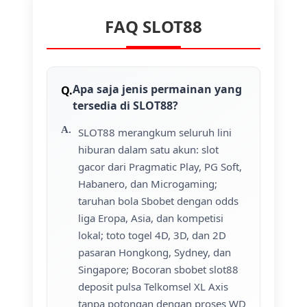
FAQ SLOT88
Apa saja jenis permainan yang
tersedia di SLOT88?
SLOT88 merangkum seluruh lini
hiburan dalam satu akun: slot
gacor dari Pragmatic Play, PG Soft,
Habanero, dan Microgaming;
taruhan bola Sbobet dengan odds
liga Eropa, Asia, dan kompetisi
lokal; toto togel 4D, 3D, dan 2D
pasaran Hongkong, Sydney, dan
Singapore; Bocoran sbobet slot88
deposit pulsa Telkomsel XL Axis
tanpa potongan dengan proses WD