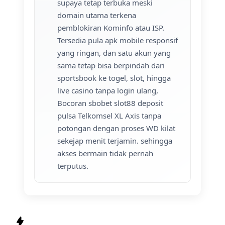
supaya tetap terbuka meski
domain utama terkena
pemblokiran Kominfo atau ISP.
Tersedia pula apk mobile responsif
yang ringan, dan satu akun yang
sama tetap bisa berpindah dari
sportsbook ke togel, slot, hingga
live casino tanpa login ulang,
Bocoran sbobet slot88 deposit
pulsa Telkomsel XL Axis tanpa
potongan dengan proses WD kilat
sekejap menit terjamin. sehingga
akses bermain tidak pernah
terputus.