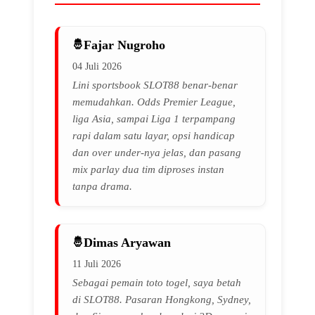
Fajar Nugroho
04 Juli 2026
Lini sportsbook SLOT88 benar-benar
memudahkan. Odds Premier League,
liga Asia, sampai Liga 1 terpampang
rapi dalam satu layar, opsi handicap
dan over under-nya jelas, dan pasang
mix parlay dua tim diproses instan
tanpa drama.
Dimas Aryawan
11 Juli 2026
Sebagai pemain toto togel, saya betah
di SLOT88. Pasaran Hongkong, Sydney,