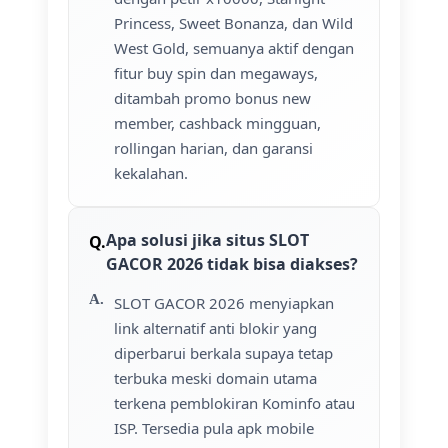
Princess, Sweet Bonanza, dan Wild
West Gold, semuanya aktif dengan
fitur buy spin dan megaways,
ditambah promo bonus new
member, cashback mingguan,
rollingan harian, dan garansi
kekalahan.
Apa solusi jika situs SLOT
GACOR 2026 tidak bisa diakses?
SLOT GACOR 2026 menyiapkan
link alternatif anti blokir yang
diperbarui berkala supaya tetap
terbuka meski domain utama
terkena pemblokiran Kominfo atau
ISP. Tersedia pula apk mobile