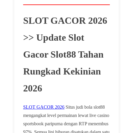
SLOT GACOR 2026
>> Update Slot
Gacor Slot88 Tahan
Rungkad Kekinian
2026
SLOT GACOR 2026
Situs judi bola slot88
mengangkat level permainan lewat live casino
sportsbook paripurna dengan RTP menembus
97%. Semua lini hiburan disatukan dalam satu