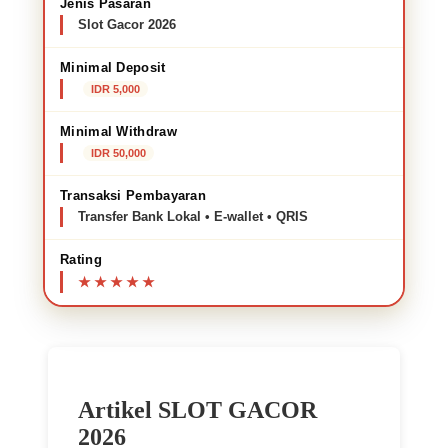
Jenis Pasaran
Slot Gacor 2026
Minimal Deposit
IDR 5,000
Minimal Withdraw
IDR 50,000
Transaksi Pembayaran
Transfer Bank Lokal • E-wallet • QRIS
Rating
Artikel SLOT GACOR
2026