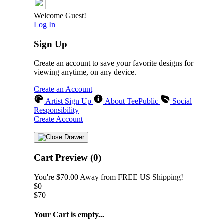
Welcome Guest!
Log In
Sign Up
Create an account to save your favorite designs for
viewing anytime, on any device.
Create an Account
Artist Sign Up
About TeePublic
Social
Responsibility
Create Account
Cart Preview (0)
You're
$70.00
Away from
FREE US Shipping!
$0
$70
Your Cart is empty...