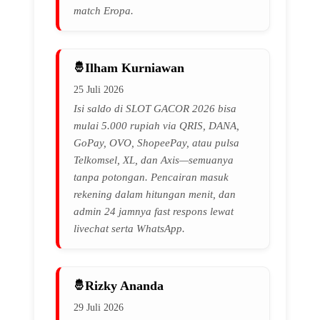
match Eropa.
Ilham Kurniawan
25 Juli 2026
Isi saldo di SLOT GACOR 2026 bisa
mulai 5.000 rupiah via QRIS, DANA,
GoPay, OVO, ShopeePay, atau pulsa
Telkomsel, XL, dan Axis—semuanya
tanpa potongan. Pencairan masuk
rekening dalam hitungan menit, dan
admin 24 jamnya fast respons lewat
livechat serta WhatsApp.
Rizky Ananda
29 Juli 2026