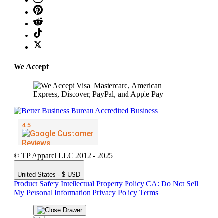
We Accept
© TP Apparel LLC 2012 - 2025
United States - $ USD
Product Safety
Intellectual Property Policy
CA: Do Not Sell
My Personal Information
Privacy Policy
Terms