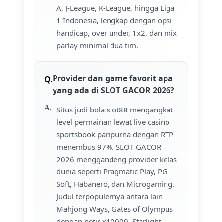
A, J-League, K-League, hingga Liga
1 Indonesia, lengkap dengan opsi
handicap, over under, 1x2, dan mix
parlay minimal dua tim.
Provider dan game favorit apa
yang ada di SLOT GACOR 2026?
Situs judi bola slot88 mengangkat
level permainan lewat live casino
sportsbook paripurna dengan RTP
menembus 97%. SLOT GACOR
2026 menggandeng provider kelas
dunia seperti Pragmatic Play, PG
Soft, Habanero, dan Microgaming.
Judul terpopulernya antara lain
Mahjong Ways, Gates of Olympus
dengan petir x10000, Starlight