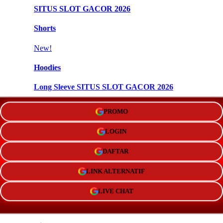
SITUS SLOT GACOR 2026
Shorts
New!
Hoodies
Long Sleeve SITUS SLOT GACOR 2026
Crewneck Sweatshirts
PROMO
Tank Tops
LOGIN
Baseball SITUS SLOT GACOR 2026
DAFTAR
Kids Apparel
LINK ALTERNATIF
Kids SITUS SLOT GACOR 2026
LIVE CHAT
Kids Hoodie