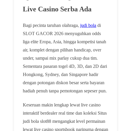
Live Casino Serba Ada
Bagi pecinta taruhan olahraga,
judi bola
di
SLOT GACOR 2026 menyuguhkan odds
liga elite Eropa, Asia, hingga kompetisi tanah
air, komplet dengan pilihan handicap, over
under, sampai mix parlay cukup dua tim.
Sementara pasaran togel 4D, 3D, dan 2D dari
Hongkong, Sydney, dan Singapore hadir
dengan potongan diskon besar serta bayaran
hadiah penuh tanpa pemotongan sepeser pun.
Keseruan makin lengkap lewat live casino
interaktif berdealer real time dan koleksi Situs
judi bola slot88 mengangkat level permainan
lewat live casino sportsbook paripurna dengan