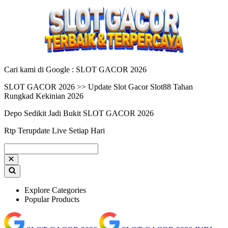
Cari kami di Google : SLOT GACOR 2026
SLOT GACOR 2026 >> Update Slot Gacor Slot88 Tahan
Rungkad Kekinian 2026
Depo Sedikit Jadi Bukit SLOT GACOR 2026
Rtp Terupdate Live Setiap Hari
Explore Categories
Popular Products