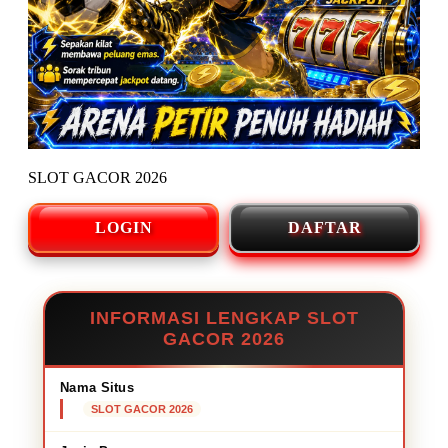
SLOT GACOR 2026
LOGIN
DAFTAR
INFORMASI LENGKAP SLOT
GACOR 2026
Nama Situs
SLOT GACOR 2026