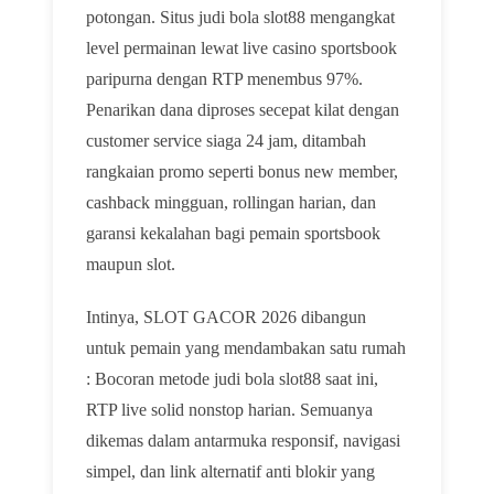
potongan. Situs judi bola slot88 mengangkat
level permainan lewat live casino sportsbook
paripurna dengan RTP menembus 97%.
Penarikan dana diproses secepat kilat dengan
customer service siaga 24 jam, ditambah
rangkaian promo seperti bonus new member,
cashback mingguan, rollingan harian, dan
garansi kekalahan bagi pemain sportsbook
maupun slot.
Intinya, SLOT GACOR 2026 dibangun
untuk pemain yang mendambakan satu rumah
: Bocoran metode judi bola slot88 saat ini,
RTP live solid nonstop harian. Semuanya
dikemas dalam antarmuka responsif, navigasi
simpel, dan link alternatif anti blokir yang