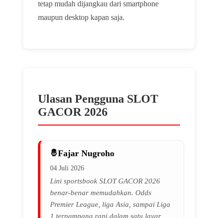
tetap mudah dijangkau dari smartphone
maupun desktop kapan saja.
Ulasan Pengguna SLOT
GACOR 2026
Fajar Nugroho
04 Juli 2026
Lini sportsbook SLOT GACOR 2026
benar-benar memudahkan. Odds
Premier League, liga Asia, sampai Liga
1 terpampang rapi dalam satu layar,