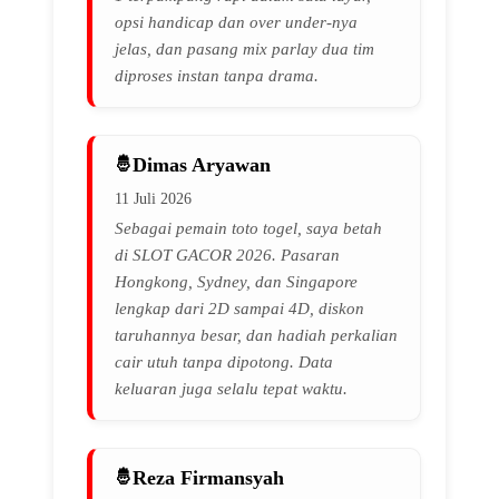
opsi handicap dan over under-nya
jelas, dan pasang mix parlay dua tim
diproses instan tanpa drama.
Dimas Aryawan
11 Juli 2026
Sebagai pemain toto togel, saya betah
di SLOT GACOR 2026. Pasaran
Hongkong, Sydney, dan Singapore
lengkap dari 2D sampai 4D, diskon
taruhannya besar, dan hadiah perkalian
cair utuh tanpa dipotong. Data
keluaran juga selalu tepat waktu.
Reza Firmansyah