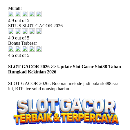
Murah!
4.9 out of 5
SITUS SLOT GACOR 2026
4.9 out of 5
Bonus Terbesar
4.6 out of 5
SLOT GACOR 2026 >> Update Slot Gacor Slot88 Tahan
Rungkad Kekinian 2026
SLOT GACOR 2026 : Bocoran metode judi bola slot88 saat
ini, RTP live solid nonstop harian.