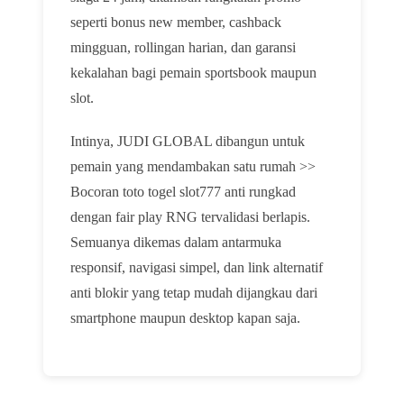
seperti bonus new member, cashback
mingguan, rollingan harian, dan garansi
kekalahan bagi pemain sportsbook maupun
slot.
Intinya, JUDI GLOBAL dibangun untuk
pemain yang mendambakan satu rumah >>
Bocoran toto togel slot777 anti rungkad
dengan fair play RNG tervalidasi berlapis.
Semuanya dikemas dalam antarmuka
responsif, navigasi simpel, dan link alternatif
anti blokir yang tetap mudah dijangkau dari
smartphone maupun desktop kapan saja.