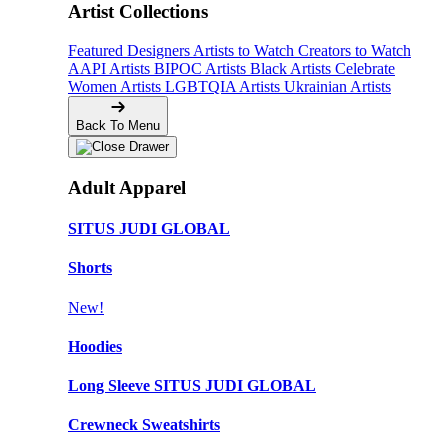
Artist Collections
Featured Designers
Artists to Watch
Creators to Watch
AAPI Artists
BIPOC Artists
Black Artists
Celebrate
Women Artists
LGBTQIA Artists
Ukrainian Artists
Back To Menu
Adult Apparel
SITUS JUDI GLOBAL
Shorts
New!
Hoodies
Long Sleeve SITUS JUDI GLOBAL
Crewneck Sweatshirts