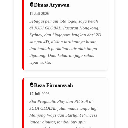
Dimas Aryawan
11 Juli 2026
Sebagai pemain toto togel, saya betah
di JUDI GLOBAL. Pasaran Hongkong,
Sydney, dan Singapore lengkap dari 2D
sampai 4D, diskon taruhannya besar,
dan hadiah perkalian cair utuh tanpa
dipotong. Data keluaran juga selalu
tepat waktu.
Reza Firmansyah
17 Juli 2026
Slot Pragmatic Play dan PG Soft di
JUDI GLOBAL jalan mulus tanpa lag.
Mahjong Ways dan Starlight Princess
lancar diputar, tombol buy spin