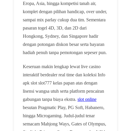
Eropa, Asia, hingga kompetisi tanah air,
komplet dengan pilihan handicap, over under,
sampai mix parlay cukup dua tim. Sementara
pasaran togel 4D, 3D, dan 2D dari
Hongkong, Sydney, dan Singapore hadir
dengan potongan diskon besar serta bayaran
hadiah penuh tanpa pemotongan sepeser pun.
Keseruan makin lengkap lewat live casino
interaktif berdealer real time dan koleksi Info
apk slot slot777 kelas papan atas dengan
lisensi wangsa utuh serta platform pencairan
gabungan tanpa biaya ekstra.
slot online
besutan Pragmatic Play, PG Soft, Habanero,
hingga Microgaming. Judul-judul tenar
semacam Mahjong Ways, Gates of Olympus,