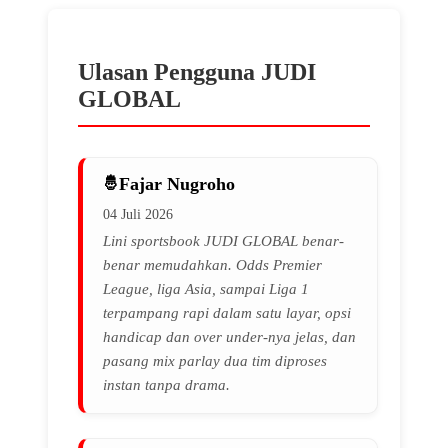
Ulasan Pengguna JUDI
GLOBAL
Fajar Nugroho
04 Juli 2026
Lini sportsbook JUDI GLOBAL benar-
benar memudahkan. Odds Premier
League, liga Asia, sampai Liga 1
terpampang rapi dalam satu layar, opsi
handicap dan over under-nya jelas, dan
pasang mix parlay dua tim diproses
instan tanpa drama.