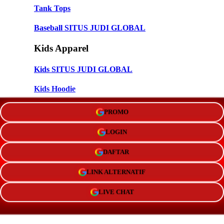
Tank Tops
Baseball SITUS JUDI GLOBAL
Kids Apparel
Kids SITUS JUDI GLOBAL
Kids Hoodie
Kids Long Sleeve SITUS JUDI GLOBAL
PROMO
LOGIN
Back To Menu
DAFTAR
Accessories
LINK ALTERNATIF
Hats
LIVE CHAT
New!