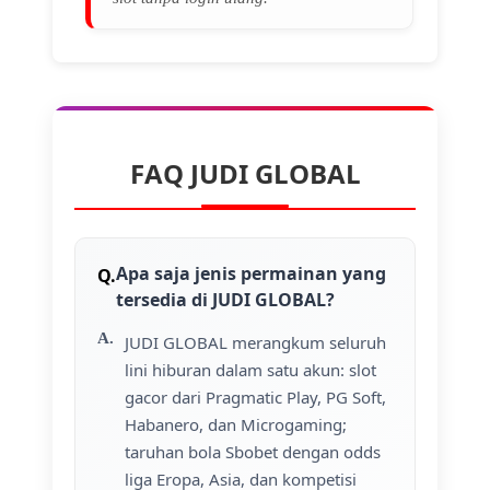
FAQ JUDI GLOBAL
Apa saja jenis permainan yang
tersedia di JUDI GLOBAL?
JUDI GLOBAL merangkum seluruh
lini hiburan dalam satu akun: slot
gacor dari Pragmatic Play, PG Soft,
Habanero, dan Microgaming;
taruhan bola Sbobet dengan odds
liga Eropa, Asia, dan kompetisi