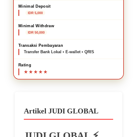
Minimal Deposit
IDR 5,000
Minimal Withdraw
IDR 50,000
Transaksi Pembayaran
Transfer Bank Lokal • E-wallet • QRIS
Rating
Artikel JUDI GLOBAL
JUDI GLOBAL ⚡