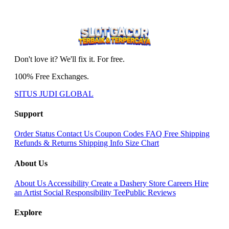
Don't love it? We'll fix it. For free.
100% Free Exchanges.
SITUS JUDI GLOBAL
Support
Order Status
Contact Us
Coupon Codes
FAQ
Free Shipping
Refunds & Returns
Shipping Info
Size Chart
About Us
About Us
Accessibility
Create a Dashery Store
Careers
Hire
an Artist
Social Responsibility
TeePublic Reviews
Explore