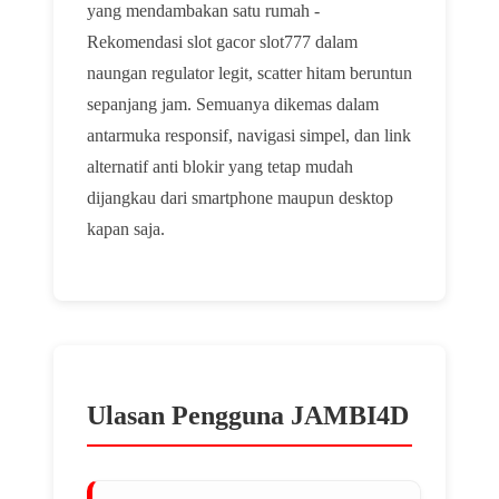
yang mendambakan satu rumah -
Rekomendasi slot gacor slot777 dalam
naungan regulator legit, scatter hitam beruntun
sepanjang jam. Semuanya dikemas dalam
antarmuka responsif, navigasi simpel, dan link
alternatif anti blokir yang tetap mudah
dijangkau dari smartphone maupun desktop
kapan saja.
Ulasan Pengguna JAMBI4D