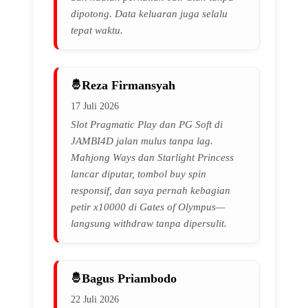
dipotong. Data keluaran juga selalu
tepat waktu.
Reza Firmansyah
17 Juli 2026
Slot Pragmatic Play dan PG Soft di
JAMBI4D jalan mulus tanpa lag.
Mahjong Ways dan Starlight Princess
lancar diputar, tombol buy spin
responsif, dan saya pernah kebagian
petir x10000 di Gates of Olympus—
langsung withdraw tanpa dipersulit.
Bagus Priambodo
22 Juli 2026