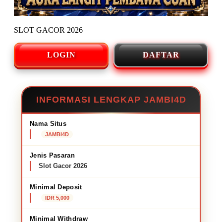
SLOT GACOR 2026
LOGIN
DAFTAR
INFORMASI LENGKAP JAMBI4D
Nama Situs
JAMBI4D
Jenis Pasaran
Slot Gacor 2026
Minimal Deposit
IDR 5,000
Minimal Withdraw