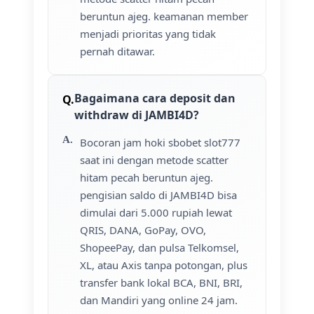
beruntun ajeg. keamanan member
menjadi prioritas yang tidak
pernah ditawar.
Bagaimana cara deposit dan
withdraw di JAMBI4D?
Bocoran jam hoki sbobet slot777
saat ini dengan metode scatter
hitam pecah beruntun ajeg.
pengisian saldo di JAMBI4D bisa
dimulai dari 5.000 rupiah lewat
QRIS, DANA, GoPay, OVO,
ShopeePay, dan pulsa Telkomsel,
XL, atau Axis tanpa potongan, plus
transfer bank lokal BCA, BNI, BRI,
dan Mandiri yang online 24 jam.