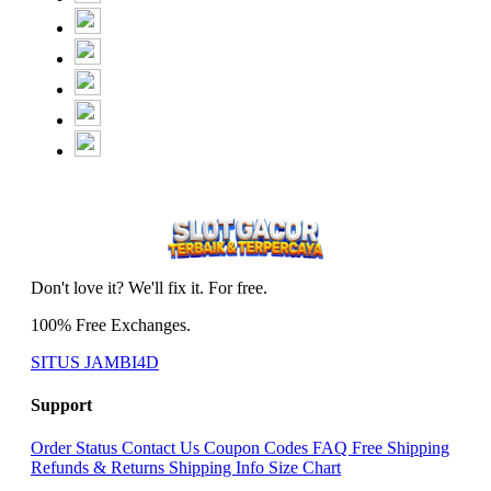
Don't love it? We'll fix it. For free.
100% Free Exchanges.
SITUS JAMBI4D
Support
Order Status
Contact Us
Coupon Codes
FAQ
Free Shipping
Refunds & Returns
Shipping Info
Size Chart