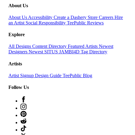
About Us
About Us
Accessibility
Create a Dashery Store
Careers
Hire
an Artist
Social Responsibility
TeePublic Reviews
Explore
All Designs
Content Directory
Featured Artists
Newest
Designers
Newest SITUS JAMBI4D
Tag Directory
Artists
Artist Signup
Design Guide
TeePublic Blog
Follow Us