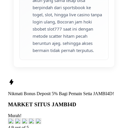
akun yang sama tetap bisa
berpindah dari sportsbook ke
togel, slot, hingga live casino tanpa
login ulang, Bocoran jam hoki
sbobet slot777 saat ini dengan
metode scatter hitam pecah
beruntun ajeg. sehingga akses
bermain tidak pernah terputus.
Nikmati
Bonus Deposit 5%
Bagi Pemain Setia
JAMBI4D!
MARKET SITUS JAMBI4D
Murah!
4.9 out of 5