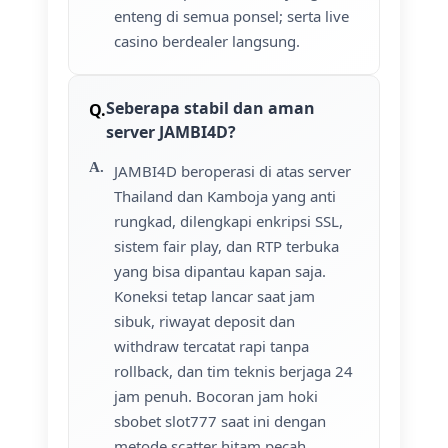
enteng di semua ponsel; serta live
casino berdealer langsung.
Seberapa stabil dan aman
server JAMBI4D?
JAMBI4D beroperasi di atas server
Thailand dan Kamboja yang anti
rungkad, dilengkapi enkripsi SSL,
sistem fair play, dan RTP terbuka
yang bisa dipantau kapan saja.
Koneksi tetap lancar saat jam
sibuk, riwayat deposit dan
withdraw tercatat rapi tanpa
rollback, dan tim teknis berjaga 24
jam penuh. Bocoran jam hoki
sbobet slot777 saat ini dengan
metode scatter hitam pecah