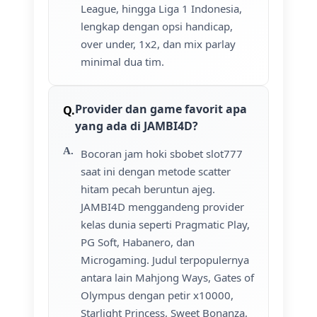
League, hingga Liga 1 Indonesia,
lengkap dengan opsi handicap,
over under, 1x2, dan mix parlay
minimal dua tim.
Provider dan game favorit apa
yang ada di JAMBI4D?
Bocoran jam hoki sbobet slot777
saat ini dengan metode scatter
hitam pecah beruntun ajeg.
JAMBI4D menggandeng provider
kelas dunia seperti Pragmatic Play,
PG Soft, Habanero, dan
Microgaming. Judul terpopulernya
antara lain Mahjong Ways, Gates of
Olympus dengan petir x10000,
Starlight Princess, Sweet Bonanza,