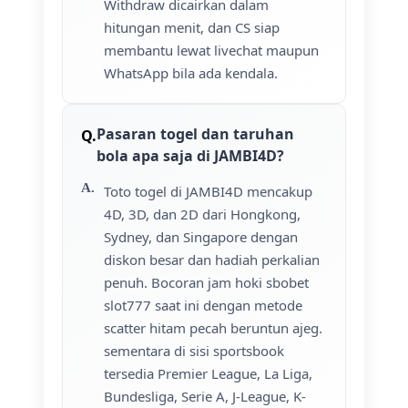
Withdraw dicairkan dalam
hitungan menit, dan CS siap
membantu lewat livechat maupun
WhatsApp bila ada kendala.
Pasaran togel dan taruhan
bola apa saja di JAMBI4D?
Toto togel di JAMBI4D mencakup
4D, 3D, dan 2D dari Hongkong,
Sydney, dan Singapore dengan
diskon besar dan hadiah perkalian
penuh. Bocoran jam hoki sbobet
slot777 saat ini dengan metode
scatter hitam pecah beruntun ajeg.
sementara di sisi sportsbook
tersedia Premier League, La Liga,
Bundesliga, Serie A, J-League, K-