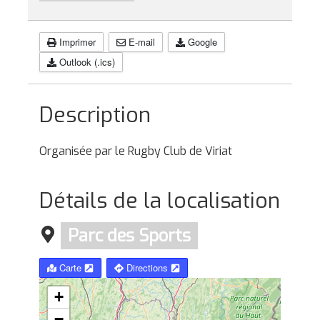
Imprimer
E-mail
Google
Outlook (.ics)
Description
Organisée par le Rugby Club de Viriat
Détails de la localisation
Parc des Sports
Carte
Directions
+
−