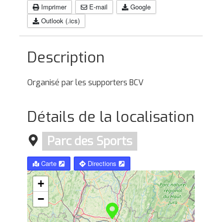
Imprimer
E-mail
Google
Outlook (.ics)
Description
Organisé par les supporters BCV
Détails de la localisation
Parc des Sports
Carte
Directions
+
−