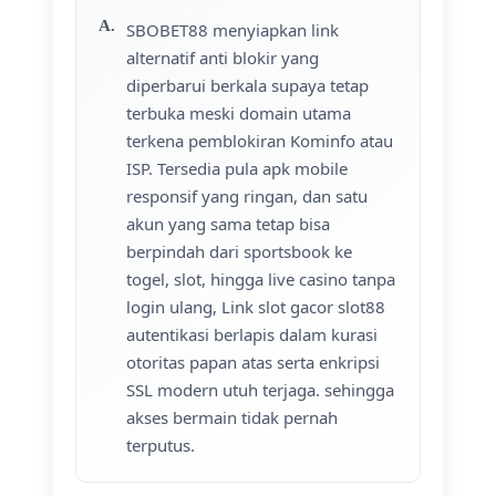
SBOBET88 menyiapkan link
alternatif anti blokir yang
diperbarui berkala supaya tetap
terbuka meski domain utama
terkena pemblokiran Kominfo atau
ISP. Tersedia pula apk mobile
responsif yang ringan, dan satu
akun yang sama tetap bisa
berpindah dari sportsbook ke
togel, slot, hingga live casino tanpa
login ulang, Link slot gacor slot88
autentikasi berlapis dalam kurasi
otoritas papan atas serta enkripsi
SSL modern utuh terjaga. sehingga
akses bermain tidak pernah
terputus.