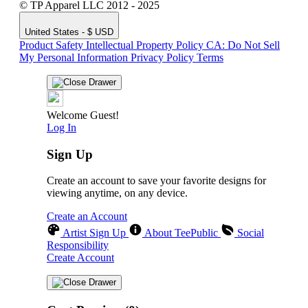
© TP Apparel LLC 2012 - 2025
United States - $ USD
Product Safety
Intellectual Property Policy
CA: Do Not Sell
My Personal Information
Privacy Policy
Terms
Welcome Guest!
Log In
Sign Up
Create an account to save your favorite designs for
viewing anytime, on any device.
Create an Account
Artist Sign Up
About TeePublic
Social
Responsibility
Create Account