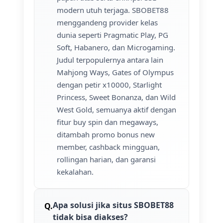
modern utuh terjaga. SBOBET88
menggandeng provider kelas
dunia seperti Pragmatic Play, PG
Soft, Habanero, dan Microgaming.
Judul terpopulernya antara lain
Mahjong Ways, Gates of Olympus
dengan petir x10000, Starlight
Princess, Sweet Bonanza, dan Wild
West Gold, semuanya aktif dengan
fitur buy spin dan megaways,
ditambah promo bonus new
member, cashback mingguan,
rollingan harian, dan garansi
kekalahan.
Apa solusi jika situs SBOBET88
tidak bisa diakses?