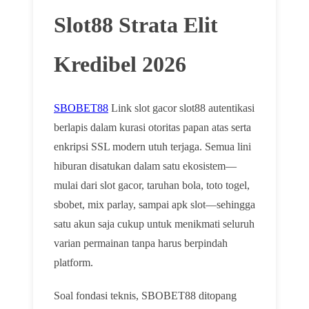
Slot88 Strata Elit
Kredibel 2026
SBOBET88
Link slot gacor slot88 autentikasi
berlapis dalam kurasi otoritas papan atas serta
enkripsi SSL modern utuh terjaga. Semua lini
hiburan disatukan dalam satu ekosistem—
mulai dari slot gacor, taruhan bola, toto togel,
sbobet, mix parlay, sampai apk slot—sehingga
satu akun saja cukup untuk menikmati seluruh
varian permainan tanpa harus berpindah
platform.
Soal fondasi teknis, SBOBET88 ditopang