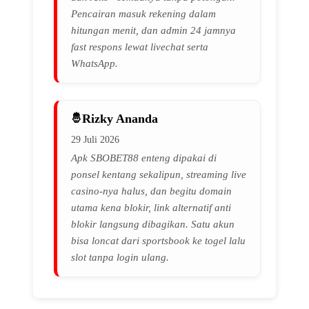
Pencairan masuk rekening dalam
hitungan menit, dan admin 24 jamnya
fast respons lewat livechat serta
WhatsApp.
Rizky Ananda
29 Juli 2026
Apk SBOBET88 enteng dipakai di
ponsel kentang sekalipun, streaming live
casino-nya halus, dan begitu domain
utama kena blokir, link alternatif anti
blokir langsung dibagikan. Satu akun
bisa loncat dari sportsbook ke togel lalu
slot tanpa login ulang.