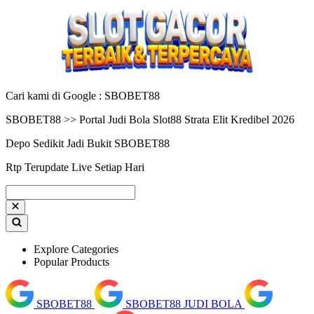
Cari kami di Google : SBOBET88
SBOBET88 >> Portal Judi Bola Slot88 Strata Elit Kredibel 2026
Depo Sedikit Jadi Bukit SBOBET88
Rtp Terupdate Live Setiap Hari
Explore Categories
Popular Products
SBOBET88
SBOBET88 JUDI BOLA