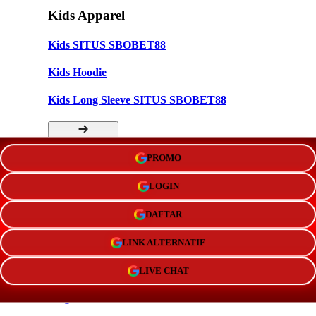
Kids Apparel
Kids SITUS SBOBET88
Kids Hoodie
Kids Long Sleeve SITUS SBOBET88
Back To Menu
PROMO
Accessories
LOGIN
Hats
DAFTAR
New!
LINK ALTERNATIF
Stickers
LIVE CHAT
Magnets