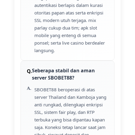
autentikasi berlapis dalam kurasi
otoritas papan atas serta enkripsi
SSL modern utuh terjaga. mix
parlay cukup dua tim; apk slot
mobile yang enteng di semua
ponsel; serta live casino berdealer
langsung.
Seberapa stabil dan aman
server SBOBET88?
SBOBET88 beroperasi di atas
server Thailand dan Kamboja yang
anti rungkad, dilengkapi enkripsi
SSL, sistem fair play, dan RTP
terbuka yang bisa dipantau kapan
saja. Koneksi tetap lancar saat jam
sibuk, riwayat deposit dan