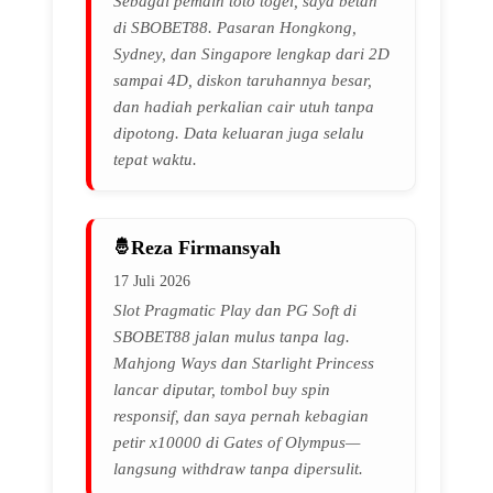
Sebagai pemain toto togel, saya betah
di SBOBET88. Pasaran Hongkong,
Sydney, dan Singapore lengkap dari 2D
sampai 4D, diskon taruhannya besar,
dan hadiah perkalian cair utuh tanpa
dipotong. Data keluaran juga selalu
tepat waktu.
Reza Firmansyah
17 Juli 2026
Slot Pragmatic Play dan PG Soft di
SBOBET88 jalan mulus tanpa lag.
Mahjong Ways dan Starlight Princess
lancar diputar, tombol buy spin
responsif, dan saya pernah kebagian
petir x10000 di Gates of Olympus—
langsung withdraw tanpa dipersulit.