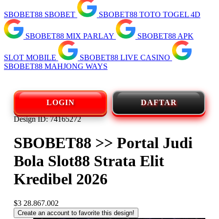
SBOBET88 SBOBET
SBOBET88 TOTO TOGEL 4D
SBOBET88 MIX PARLAY
SBOBET88 APK
SLOT MOBILE
SBOBET88 LIVE CASINO
SBOBET88 MAHJONG WAYS
LOGIN
DAFTAR
Design ID: 74165272
SBOBET88 >> Portal Judi
Bola Slot88 Strata Elit
Kredibel 2026
$3
28.867.002
Create an account to favorite this design!