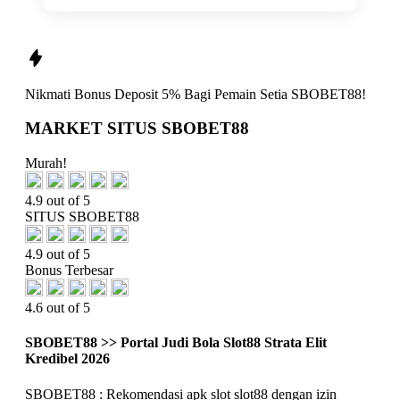
Nikmati
Bonus Deposit 5%
Bagi Pemain Setia
SBOBET88!
MARKET SITUS SBOBET88
Murah!
4.9 out of 5
SITUS SBOBET88
4.9 out of 5
Bonus Terbesar
4.6 out of 5
SBOBET88 >> Portal Judi Bola Slot88 Strata Elit
Kredibel 2026
SBOBET88 : Rekomendasi apk slot slot88 dengan izin