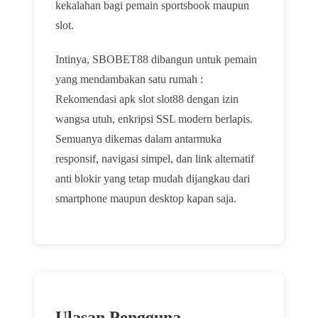
kekalahan bagi pemain sportsbook maupun
slot.
Intinya, SBOBET88 dibangun untuk pemain
yang mendambakan satu rumah :
Rekomendasi apk slot slot88 dengan izin
wangsa utuh, enkripsi SSL modern berlapis.
Semuanya dikemas dalam antarmuka
responsif, navigasi simpel, dan link alternatif
anti blokir yang tetap mudah dijangkau dari
smartphone maupun desktop kapan saja.
Ulasan Pengguna