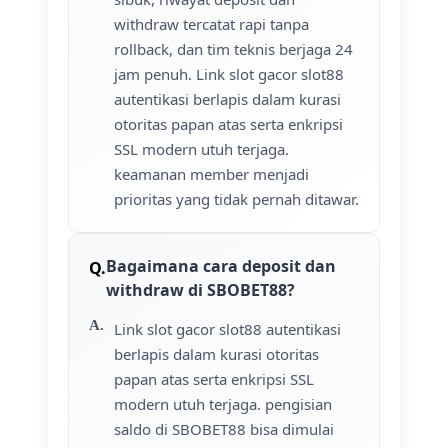
withdraw tercatat rapi tanpa
rollback, dan tim teknis berjaga 24
jam penuh. Link slot gacor slot88
autentikasi berlapis dalam kurasi
otoritas papan atas serta enkripsi
SSL modern utuh terjaga.
keamanan member menjadi
prioritas yang tidak pernah ditawar.
Bagaimana cara deposit dan
withdraw di SBOBET88?
Link slot gacor slot88 autentikasi
berlapis dalam kurasi otoritas
papan atas serta enkripsi SSL
modern utuh terjaga. pengisian
saldo di SBOBET88 bisa dimulai