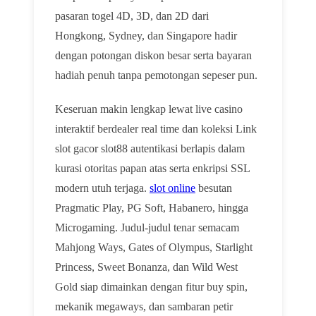
pasaran togel 4D, 3D, dan 2D dari
Hongkong, Sydney, dan Singapore hadir
dengan potongan diskon besar serta bayaran
hadiah penuh tanpa pemotongan sepeser pun.
Keseruan makin lengkap lewat live casino
interaktif berdealer real time dan koleksi Link
slot gacor slot88 autentikasi berlapis dalam
kurasi otoritas papan atas serta enkripsi SSL
modern utuh terjaga.
slot online
besutan
Pragmatic Play, PG Soft, Habanero, hingga
Microgaming. Judul-judul tenar semacam
Mahjong Ways, Gates of Olympus, Starlight
Princess, Sweet Bonanza, dan Wild West
Gold siap dimainkan dengan fitur buy spin,
mekanik megaways, dan sambaran petir