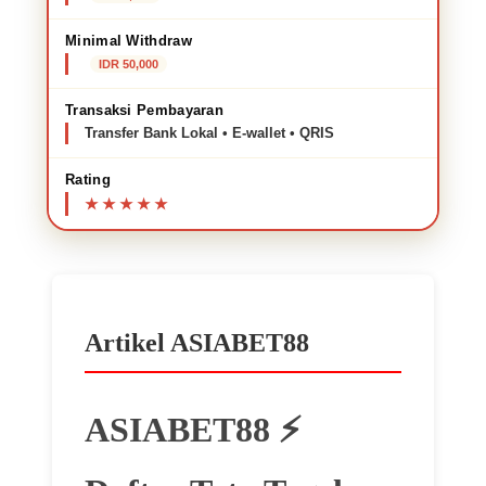
Minimal Withdraw
IDR 50,000
Transaksi Pembayaran
Transfer Bank Lokal • E-wallet • QRIS
Rating
Artikel ASIABET88
ASIABET88 ⚡