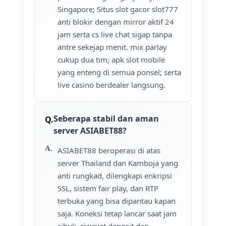
Singapore; Situs slot gacor slot777
anti blokir dengan mirror aktif 24
jam serta cs live chat sigap tanpa
antre sekejap menit. mix parlay
cukup dua tim; apk slot mobile
yang enteng di semua ponsel; serta
live casino berdealer langsung.
Seberapa stabil dan aman
server ASIABET88?
ASIABET88 beroperasi di atas
server Thailand dan Kamboja yang
anti rungkad, dilengkapi enkripsi
SSL, sistem fair play, dan RTP
terbuka yang bisa dipantau kapan
saja. Koneksi tetap lancar saat jam
sibuk, riwayat deposit dan