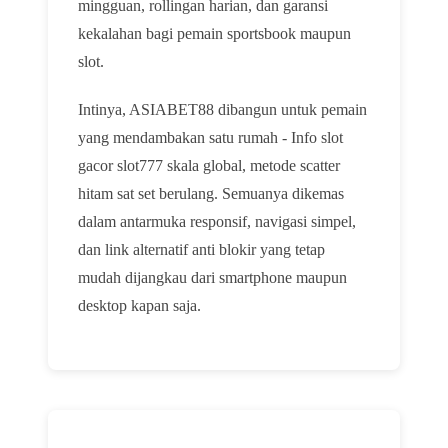
mingguan, rollingan harian, dan garansi
kekalahan bagi pemain sportsbook maupun
slot.
Intinya, ASIABET88 dibangun untuk pemain
yang mendambakan satu rumah - Info slot
gacor slot777 skala global, metode scatter
hitam sat set berulang. Semuanya dikemas
dalam antarmuka responsif, navigasi simpel,
dan link alternatif anti blokir yang tetap
mudah dijangkau dari smartphone maupun
desktop kapan saja.