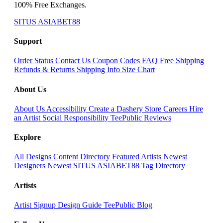
100% Free Exchanges.
SITUS ASIABET88
Support
Order Status
Contact Us
Coupon Codes
FAQ
Free Shipping
Refunds & Returns
Shipping Info
Size Chart
About Us
About Us
Accessibility
Create a Dashery Store
Careers
Hire
an Artist
Social Responsibility
TeePublic Reviews
Explore
All Designs
Content Directory
Featured Artists
Newest
Designers
Newest SITUS ASIABET88
Tag Directory
Artists
Artist Signup
Design Guide
TeePublic Blog