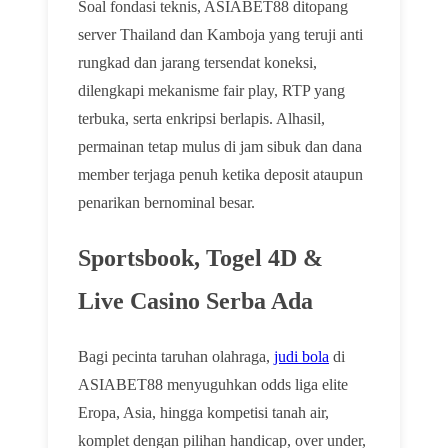
Soal fondasi teknis, ASIABET88 ditopang
server Thailand dan Kamboja yang teruji anti
rungkad dan jarang tersendat koneksi,
dilengkapi mekanisme fair play, RTP yang
terbuka, serta enkripsi berlapis. Alhasil,
permainan tetap mulus di jam sibuk dan dana
member terjaga penuh ketika deposit ataupun
penarikan bernominal besar.
Sportsbook, Togel 4D &
Live Casino Serba Ada
Bagi pecinta taruhan olahraga,
judi bola
di
ASIABET88 menyuguhkan odds liga elite
Eropa, Asia, hingga kompetisi tanah air,
komplet dengan pilihan handicap, over under,