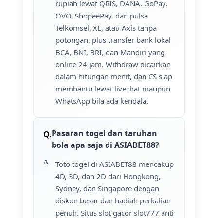
rupiah lewat QRIS, DANA, GoPay,
OVO, ShopeePay, dan pulsa
Telkomsel, XL, atau Axis tanpa
potongan, plus transfer bank lokal
BCA, BNI, BRI, dan Mandiri yang
online 24 jam. Withdraw dicairkan
dalam hitungan menit, dan CS siap
membantu lewat livechat maupun
WhatsApp bila ada kendala.
Pasaran togel dan taruhan
bola apa saja di ASIABET88?
Toto togel di ASIABET88 mencakup
4D, 3D, dan 2D dari Hongkong,
Sydney, dan Singapore dengan
diskon besar dan hadiah perkalian
penuh. Situs slot gacor slot777 anti