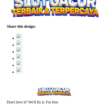
Share this design:
Don't love it? We'll fix it. For free.