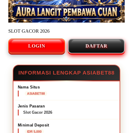
SLOT GACOR 2026
LOGIN
DAFTAR
INFORMASI LENGKAP ASIABET88
Nama Situs
ASIABET88
Jenis Pasaran
Slot Gacor 2026
Minimal Deposit
IDR 5,000