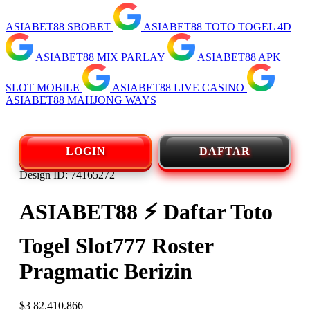
ASIABET88 SBOBET
ASIABET88 TOTO TOGEL 4D
ASIABET88 MIX PARLAY
ASIABET88 APK
SLOT MOBILE
ASIABET88 LIVE CASINO
ASIABET88 MAHJONG WAYS
LOGIN
DAFTAR
Design ID: 74165272
ASIABET88 ⚡ Daftar Toto
Togel Slot777 Roster
Pragmatic Berizin
$3
82.410.866