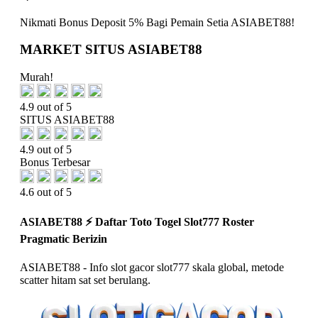
Nikmati
Bonus Deposit 5%
Bagi Pemain Setia
ASIABET88!
MARKET SITUS ASIABET88
Murah!
4.9 out of 5
SITUS ASIABET88
4.9 out of 5
Bonus Terbesar
4.6 out of 5
ASIABET88 ⚡ Daftar Toto Togel Slot777 Roster
Pragmatic Berizin
ASIABET88 - Info slot gacor slot777 skala global, metode
scatter hitam sat set berulang.