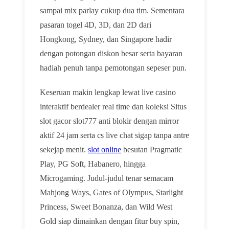
sampai mix parlay cukup dua tim. Sementara
pasaran togel 4D, 3D, dan 2D dari
Hongkong, Sydney, dan Singapore hadir
dengan potongan diskon besar serta bayaran
hadiah penuh tanpa pemotongan sepeser pun.
Keseruan makin lengkap lewat live casino
interaktif berdealer real time dan koleksi Situs
slot gacor slot777 anti blokir dengan mirror
aktif 24 jam serta cs live chat sigap tanpa antre
sekejap menit.
slot online
besutan Pragmatic
Play, PG Soft, Habanero, hingga
Microgaming. Judul-judul tenar semacam
Mahjong Ways, Gates of Olympus, Starlight
Princess, Sweet Bonanza, dan Wild West
Gold siap dimainkan dengan fitur buy spin,