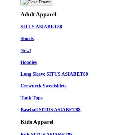
Adult Apparel
SITUS ASIABET88
Shorts
New!
Hoodies
Long Sleeve SITUS ASIABET88
Crewneck Sweatshirts
Tank Tops
Baseball SITUS ASIABET88
Kids Apparel
Kids SITUS ASIABET88