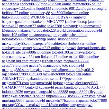
bandarbola
sbobet88777
mpo2025win.online
maxwin886.online
slotzeuspw123.online
liquid333
ambontoto
t0812.co/login
sorong4d
judibola77.online
indolottery88
slot5000linkresmi.online
linkwin308.world
WUKONG288
SURYA77
jambi4d
banjarnegaratoto
merauke4d
MEGA777
jalalive
sbotop
jambitoto
bento4d77
nusawin77.online
toko7788
slotbangjago
totomacau2
Mejampo
makassar4d
bobatoto228.world
dadunation
indobola4d
bunga108.online
temanggung4d
pragmaticjosbet.online
indosatoto888
nanastoto99jp.online
situbondototo
maxwinplay55.com
parepare4d
nabiretoto
sbobet88arr.online
surabayatoto
scatter
slotwin212.online
bigbos4d
slotgratisbonus.site
hoki131.site
dewi888slot.online
totoslot100.net
mawartoto4d
slotcuan
nusawin55.com
linkyuki77.online
maha108slot.online
nagawin308.com
musang166win.space
megawin188888
zeus778jp.online
nabire4d
manadototo
toto
sibolga4d
mahjong880.store
lumajangtoto
purbalinggatoto
bit.ly/t0812
rajabandot77888
kudus4d
mawartoto888
toto21cair.online
ASIABET777
rajabandot2026
semut177jepe.online
megawin77f.com
banjarmasin4d
bojonegoro4d
alexistogel888
CAMAR4444
bento4d
kupang4d
palembangtoto
unyil4d
AXL777
indobola2026
nowgoal
langsa4d
slot88888
unpam8899
cilegon4d
88tangkas
betwin218.online
unpam88777
slot8888
xinnstore
pay4d
mustang30377
samarinda4d
megawin77b.com
rajapanen
toko77888
mustang3034d
demak4d
ratu818win.online
banyuwangi4d