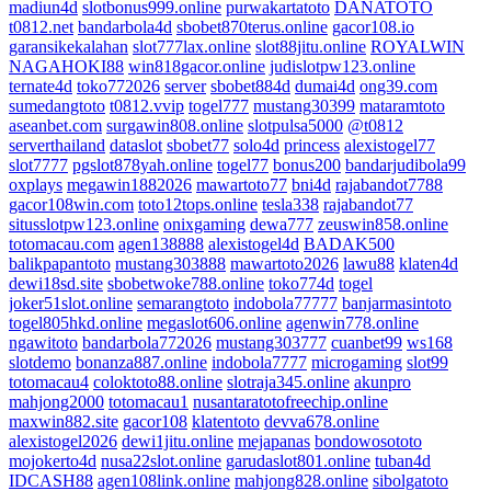
madiun4d
slotbonus999.online
purwakartatoto
DANATOTO
t0812.net
bandarbola4d
sbobet870terus.online
gacor108.io
garansikekalahan
slot777lax.online
slot88jitu.online
ROYALWIN
NAGAHOKI88
win818gacor.online
judislotpw123.online
ternate4d
toko772026
server
sbobet884d
dumai4d
ong39.com
sumedangtoto
t0812.vvip
togel777
mustang30399
mataramtoto
aseanbet.com
surgawin808.online
slotpulsa5000
@t0812
serverthailand
dataslot
sbobet77
solo4d
princess
alexistogel77
slot7777
pgslot878yah.online
togel77
bonus200
bandarjudibola99
oxplays
megawin1882026
mawartoto77
bni4d
rajabandot7788
gacor108win.com
toto12tops.online
tesla338
rajabandot77
situsslotpw123.online
onixgaming
dewa777
zeuswin858.online
totomacau.com
agen138888
alexistogel4d
BADAK500
balikpapantoto
mustang303888
mawartoto2026
lawu88
klaten4d
dewi18sd.site
sbobetwoke788.online
toko774d
togel
joker51slot.online
semarangtoto
indobola77777
banjarmasintoto
togel805hkd.online
megaslot606.online
agenwin778.online
ngawitoto
bandarbola772026
mustang303777
cuanbet99
ws168
slotdemo
bonanza887.online
indobola7777
microgaming
slot99
totomacau4
coloktoto88.online
slotraja345.online
akunpro
mahjong2000
totomacau1
nusantaratotofreechip.online
maxwin882.site
gacor108
klatentoto
devva678.online
alexistogel2026
dewi1jitu.online
mejapanas
bondowosototo
mojokerto4d
nusa22slot.online
garudaslot801.online
tuban4d
IDCASH88
agen108link.online
mahjong828.online
sibolgatoto