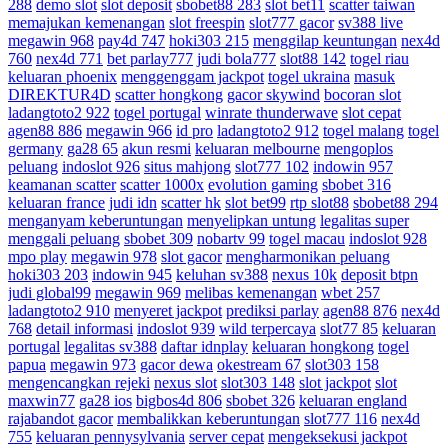
288
demo slot
slot deposit
sbobet88 283
slot bet11
scatter taiwan
memajukan kemenangan
slot freespin
slot777 gacor
sv388 live
megawin 968
pay4d 747
hoki303 215
menggilap keuntungan
nex4d
760
nex4d 771
bet parlay777
judi bola777
slot88 142
togel riau
keluaran phoenix
menggenggam jackpot
togel ukraina
masuk
DIREKTUR4D
scatter hongkong
gacor skywind
bocoran slot
ladangtoto2 922
togel portugal
winrate thunderwave
slot cepat
agen88 886
megawin 966
id pro
ladangtoto2 912
togel malang
togel
germany
ga28 65
akun resmi
keluaran melbourne
mengoplos
peluang
indoslot 926
situs mahjong
slot777 102
indowin 957
keamanan scatter
scatter 1000x
evolution gaming
sbobet 316
keluaran france
judi idn
scatter hk
slot bet99
rtp slot88
sbobet88 294
menganyam keberuntungan
menyelipkan untung
legalitas super
menggali peluang
sbobet 309
nobartv 99
togel macau
indoslot 928
mpo play
megawin 978
slot gacor
mengharmonikan peluang
hoki303 203
indowin 945
keluhan sv388
nexus 10k
deposit btpn
judi global99
megawin 969
melibas kemenangan
wbet 257
ladangtoto2 910
menyeret jackpot
prediksi parlay
agen88 876
nex4d
768
detail informasi
indoslot 939
wild terpercaya
slot77 85
keluaran
portugal
legalitas sv388
daftar idnplay
keluaran hongkong
togel
papua
megawin 973
gacor dewa
okestream 67
slot303 158
mengencangkan rejeki
nexus slot
slot303 148
slot jackpot
slot
maxwin77
ga28 ios
bigbos4d 806
sbobet 326
keluaran england
rajabandot gacor
membalikkan keberuntungan
slot777 116
nex4d
755
keluaran pennysylvania
server cepat
mengeksekusi jackpot