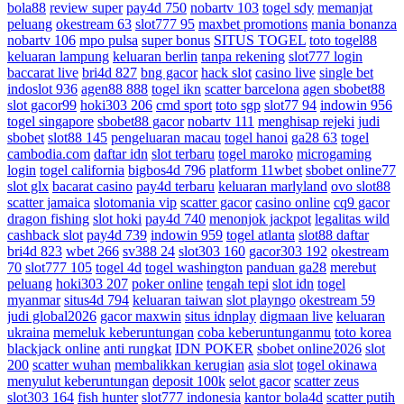
bola88
review super
pay4d 750
nobartv 103
togel sdy
memanjat
peluang
okestream 63
slot777 95
maxbet promotions
mania bonanza
nobartv 106
mpo pulsa
super bonus
SITUS TOGEL
toto togel88
keluaran lampung
keluaran berlin
tanpa rekening
slot777 login
baccarat live
bri4d 827
bng gacor
hack slot
casino live
single bet
indoslot 936
agen88 888
togel ikn
scatter barcelona
agen sbobet88
slot gacor99
hoki303 206
cmd sport
toto sgp
slot77 94
indowin 956
togel singapore
sbobet88 gacor
nobartv 111
menghisap rejeki
judi
sbobet
slot88 145
pengeluaran macau
togel hanoi
ga28 63
togel
cambodia.com
daftar idn
slot terbaru
togel maroko
microgaming
login
togel california
bigbos4d 796
platform 11wbet
sbobet online77
slot glx
bacarat casino
pay4d terbaru
keluaran marlyland
ovo slot88
scatter jamaica
slotomania vip
scatter gacor
casino online
cq9 gacor
dragon fishing
slot hoki
pay4d 740
menonjok jackpot
legalitas wild
cashback slot
pay4d 739
indowin 959
togel atlanta
slot88 daftar
bri4d 823
wbet 266
sv388 24
slot303 160
gacor303 192
okestream
70
slot777 105
togel 4d
togel washington
panduan ga28
merebut
peluang
hoki303 207
poker online
tengah tepi
slot idn
togel
myanmar
situs4d 794
keluaran taiwan
slot playngo
okestream 59
judi global2026
gacor maxwin
situs idnplay
digmaan live
keluaran
ukraina
memeluk keberuntungan
coba keberuntunganmu
toto korea
blackjack online
anti rungkat
IDN POKER
sbobet online2026
slot
200
scatter wuhan
membalikkan kerugian
asia slot
togel okinawa
menyulut keberuntungan
deposit 100k
selot gacor
scatter zeus
slot303 164
fish hunter
slot777 indonesia
kantor bola4d
scatter putih