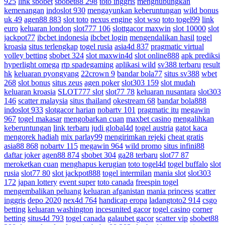
925
link sbobet
sbobet88 298
toto inggris
menghubungkan
kemenangan
indoslot 930
mengayunkan keberuntungan
wild bonus
uk 49
agen88 883
slot toto
nexus engine
slot wso
toto togel99
link
euro
keluaran london
slot777 106
slottgacor maxwin
slot 10000
slot
jackpot77
ibcbet indonesia
ibcbet login
mengendalikan hasil
togel
kroasia
situs terlengkap
togel rusia
asia4d 837
pragmatic virtual
volley betting
sbobet 324
slot maxwin4d
slot online888
apk prediksi
hyperlight omega
rtp spadegaming
aplikasi wild
sv388 terbaru
result
hk
keluaran pyongyang
22crown 9
bandar bola77
situs sv388
wbet
268
slot bonus
situs zeus
agen poker
slot303 159
slot mudah
keluaran kroasia
SLOT777 slot
slot77 78
keluaran nusantara
slot303
146
scatter malaysia
situs thailand
okestream 68
bandar bola888
indoslot 933
slotgacor harian
nobartv 101
pragmatic itu
megawin
967
togel makasar
mengobarkan cuan
maxbet casino
mengalihkan
keberuntungan
link terbaru
judi global4d
togel austria
gatot kaca
mengorek hadiah
mix parlay99
mengirimkan rejeki
cheat gratis
asia88 868
nobartv 115
megawin 964
wild promo
situs infini88
daftar joker
agen88 874
sbobet 304
ga28 terbaru
slot77 87
meroketkan cuan
menghapus kerugian
toto togel4d
togel buffalo
slot
rusia
slot77 80
slot jackpot888
togel intermilan
mania slot
slot303
172
japan lottery
event super
toto canada
freespin togel
mengembalikan peluang
keluaran afganistan
mania princess
scatter
inggris
depo 2020
nex4d 764
handicap eropa
ladangtoto2 914
csgo
betting
keluaran washington
incesunited gacor
togel casino
corner
betting
situs4d 793
togel canada
galaubet gacor
scatter vip
sbobet88