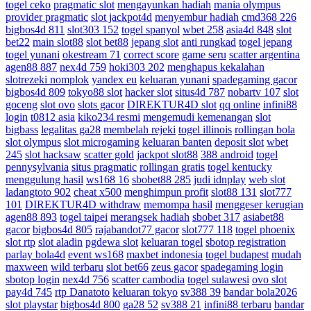
togel ceko
pragmatic slot
mengayunkan hadiah
mania olympus
provider pragmatic
slot jackpot4d
menyembur hadiah
cmd368 226
bigbos4d 811
slot303 152
togel spanyol
wbet 258
asia4d 848
slot
bet22
main slot88
slot bet88
jepang slot
anti rungkad
togel jepang
togel yunani
okestream 71
correct score
game seru
scatter argentina
agen88 887
nex4d 759
hoki303 202
menghapus kekalahan
slotrezeki nomplok
yandex eu
keluaran yunani
spadegaming gacor
bigbos4d 809
tokyo88 slot
hacker slot
situs4d 787
nobartv 107
slot
goceng
slot ovo
slots gacor
DIREKTUR4D slot
qq online
infini88
login
t0812 asia
kiko234 resmi
mengemudi kemenangan
slot
bigbass
legalitas ga28
membelah rejeki
togel illinois
rollingan bola
slot olympus
slot microgaming
keluaran banten
deposit slot
wbet
245
slot hacksaw
scatter gold
jackpot slot88
388 android
togel
pennysylvania
situs pragmatic
rollingan gratis
togel kentucky
menggulung hasil
ws168 16
sbobet88 285
judi idnplay
web slot
ladangtoto 902
cheat x500
menghimpun profit
slot88 131
slot777
101
DIREKTUR4D withdraw
memompa hasil
menggeser kerugian
agen88 893
togel taipei
merangsek hadiah
sbobet 317
asiabet88
gacor
bigbos4d 805
rajabandot77 gacor
slot777 118
togel phoenix
slot rtp
slot aladin
pgdewa slot
keluaran togel
sbotop registration
parlay bola4d
event ws168
maxbet indonesia
togel budapest
mudah
maxween
wild terbaru
slot bet66
zeus gacor
spadegaming login
sbotop login
nex4d 756
scatter cambodia
togel sulawesi
ovo slot
pay4d 745
rtp Danatoto
keluaran tokyo
sv388 39
bandar bola2026
slot playstar
bigbos4d 800
ga28 52
sv388 21
infini88 terbaru
bandar