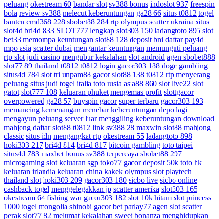
peluang
okestream 60
bandar slot
sv388 bonus
indoslot 937
freespin
bola
review sv388
melecut keberuntungan
ga28 66
situs t0812
togel
banten
cmd368 228
sbobet88 284
rtp olympus
scatter ukraina
situs
slot4d
bri4d 833
SLOT777 lengkap
slot303 150
ladangtoto 895
slot
bet33
memompa keuntungan
slot88 128
deposit bni
daftar pay4d
mpo asia
scatter dubai
mengantar keuntungan
memunguti peluang
rtp slot
judi casino
mengubur kekalahan
slot android
agen sbobet888
slot77 89
thailand t0812
t0812 login
gacor303 188
doge gambling
situs4d 784
slot tri
unpam88 gacor
slot88 138
t0812 rtp
menyerang
peluang
situs judi
togel italia
toto rusia
asia88 860
slot live22
slot
gatot
slot777 108
keluaran phuket
mengemas profit
slottgacor
overpowered
ga28 57
buyspin gacor
super terbaru
gacor303 193
memancing kemenangan
menebar keberuntungan
depo lagi
mengayun peluang
server luar
menggiling keberuntungan
download
mahjong
daftar slot88
t0812 link
sv388 28
maxwin slot88
mahjong
classic
situs idn
mengangkat rtp
okestream 55
ladangtoto 898
hoki303 217
bri4d 814
bri4d 817
bitcoin gambling
toto taipei
situs4d 783
maxbet bonus
sv388 terpercaya
sbobet88 297
microgaming slot
keluaran sgp
toko77 gacor
deposit 50k
toto hk
keluaran irlandia
keluaran china
kakek olympus
slot playtech
thailand slot
hoki303 209
gacor303 180
sicbo live
sicbo online
cashback togel
menggelegakkan jp
scatter amerika
slot303 165
okestream 64
fishing war
gacor303 182
slot 10k
hitam slot
princess
1000
togel mongolia
shinobi gacor
bet parlay77
agen slot
scatter
perak
slot77 82
melumat kekalahan
sweet bonanza
menghidupkan