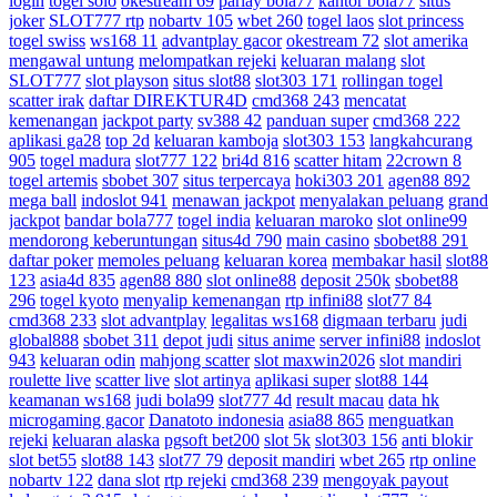
login
togel solo
okestream 69
parlay bola77
kantor bola77
situs
joker
SLOT777 rtp
nobartv 105
wbet 260
togel laos
slot princess
togel swiss
ws168 11
advantplay gacor
okestream 72
slot amerika
mengawal untung
melompatkan rejeki
keluaran malang
slot
SLOT777
slot playson
situs slot88
slot303 171
rollingan togel
scatter irak
daftar DIREKTUR4D
cmd368 243
mencatat
kemenangan
jackpot party
sv388 42
panduan super
cmd368 222
aplikasi ga28
top 2d
keluaran kamboja
slot303 153
langkahcurang
905
togel madura
slot777 122
bri4d 816
scatter hitam
22crown 8
togel artemis
sbobet 307
situs terpercaya
hoki303 201
agen88 892
mega ball
indoslot 941
menawan jackpot
menyalakan peluang
grand
jackpot
bandar bola777
togel india
keluaran maroko
slot online99
mendorong keberuntungan
situs4d 790
main casino
sbobet88 291
daftar poker
memoles peluang
keluaran korea
membakar hasil
slot88
123
asia4d 835
agen88 880
slot online88
deposit 250k
sbobet88
296
togel kyoto
menyalip kemenangan
rtp infini88
slot77 84
cmd368 233
slot advantplay
legalitas ws168
digmaan terbaru
judi
global888
sbobet 311
depot judi
situs anime
server infini88
indoslot
943
keluaran odin
mahjong scatter
slot maxwin2026
slot mandiri
roulette live
scatter live
slot artinya
aplikasi super
slot88 144
keamanan ws168
judi bola99
slot777 4d
result macau
data hk
microgaming gacor
Danatoto indonesia
asia88 865
menguatkan
rejeki
keluaran alaska
pgsoft bet200
slot 5k
slot303 156
anti blokir
slot bet55
slot88 143
slot77 79
deposit mandiri
wbet 265
rtp online
nobartv 122
dana slot
rtp rejeki
cmd368 239
mengoyak payout