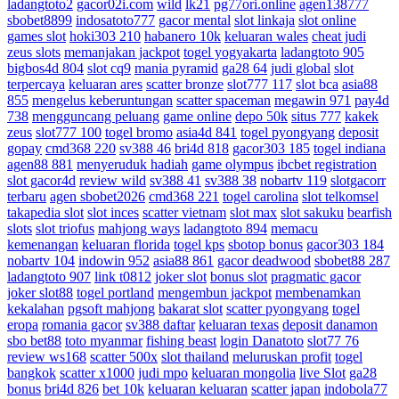
ladangtoto2
gacor02i.com
wild
lk21
pg77ori.online
agen138777
sbobet8899
indosatoto777
gacor mental
slot linkaja
slot online
games slot
hoki303 210
habanero 10k
keluaran wales
cheat judi
zeus slots
memanjakan jackpot
togel yogyakarta
ladangtoto 905
bigbos4d 804
slot cq9
mania pyramid
ga28 64
judi global
slot
terpercaya
keluaran ares
scatter bronze
slot777 117
slot bca
asia88
855
mengelus keberuntungan
scatter spaceman
megawin 971
pay4d
738
mengguncang peluang
game online
depo 50k
situs 777
kakek
zeus
slot777 100
togel bromo
asia4d 841
togel pyongyang
deposit
gopay
cmd368 220
sv388 46
bri4d 818
gacor303 185
togel indiana
agen88 881
menyeruduk hadiah
game olympus
ibcbet registration
slot gacor4d
review wild
sv388 41
sv388 38
nobartv 119
slotgacorr
terbaru
agen sbobet2026
cmd368 221
togel carolina
slot telkomsel
takapedia slot
slot inces
scatter vietnam
slot max
slot sakuku
bearfish
slots
slot triofus
mahjong ways
ladangtoto 894
memacu
kemenangan
keluaran florida
togel kps
sbotop bonus
gacor303 184
nobartv 104
indowin 952
asia88 861
gacor deadwood
sbobet88 287
ladangtoto 907
link t0812
joker slot
bonus slot
pragmatic gacor
joker slot88
togel portland
mengembun jackpot
membenamkan
kekalahan
pgsoft mahjong
bakarat slot
scatter pyongyang
togel
eropa
romania gacor
sv388 daftar
keluaran texas
deposit danamon
sbo bet88
toto myanmar
fishing beast
login Danatoto
slot77 76
review ws168
scatter 500x
slot thailand
meluruskan profit
togel
bangkok
scatter x1000
judi mpo
keluaran mongolia
live Slot
ga28
bonus
bri4d 826
bet 10k
keluaran keluaran
scatter japan
indobola77