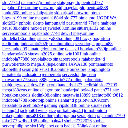
slot7774d
paham777jp.online
slotgopay
rtp
bento4d777
nagahoki166.online
purworejo4d
magelang4d
bento4d888
jonito808.online
salatigatoto
sidoarjo4d
purworejototo
bigwin199.online
megawin1884d
slot777
binjaitoto
UGDEWA
slot2024
pphoki
slotrtp
lampung4d
pasuruan4d
77raja
mahjong
zeus888.online
nex4d
rajawede88.online
situsraja132.online
servercambodia
rajabandot774d
dewi31play.online
slotdelta136.online
situsarya88b.online
t0812.xyz
bogortoto
kediritoto
indosatoto2026
sukabumitoto
servertogel
unpam88
incesunited99
lunatogelwin.online
datasyd
hondatoto789jp.online
bandarbola88
situswin2025.online
win1001link.online
indobola77888
boyolalitoto
singaporepools
rajabandot4d
purwokertototo
mega188jepe.online
JAWA138
pontianaktoto
sbobet888
serang4d
zeus136a.online
ourastore
lampungtoto
ternatetoto
indosatoto
jembertoto
serverslot
digmaan
mawartop777.space
888gacorwin777.online
palopototo
mahjongways2
dewi16jp.com
bandarbola77
kediri4d
slot77799
mega188zeus.online
cilegontoto
bandarjudibola4d
panen771.site
hongkongpools
slotlink88.online
megawin18899
acehtoto88
t0812
indobola7788
koitotojp.online
siantar4d
pgslotwin369.com
bersatutoto
acehtoto99
gaming
vipslot838.online
surabaya4d
batang4d
jackpot01win.space
purbalingga4d
tomohontoto
nukegaming
nusa818.online
robopragma
serangtoto
rajabandot7799
toko777
wdbos188.online
palu4d
sbobet7772026
sbobet
serverphilipine
slot136planet.com
badak178linkslot.online