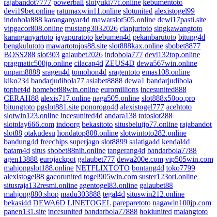
rajabandot7777
powerball
slotyuki77f.online
kebumentoto
devi19bet.online
ratumaxwin11.online
slotunited
alexistogel99
indobola888
karanganyar4d
mawarslot505.online
dewi17pasti.site
vipgacor808.online
mustang3032026
cianjurtoto
singkawangtoto
karanganyartoto
jayapuratoto
kebumen4d
pekanbarutoto
bitung4d
bengkulutoto
mawartotojos88.site
slot888kax.online
sbobet8877
BOSS288
slot303
galaubet2026
indobola777
devi132top.online
pragmatic500jp.online
cilacap4d
ZEUS4D
dewa567win.online
unpam8888
sragen4d
tomohon4d
sragentoto
emas108.online
kiko234
bandarjudibola77
asiabet8888
dewa1
bandarjudibola
topbet4d
homebet88win.online
euromillions
incesunited888
CERAH88
alexis717.online
naga505.online
slot888x50oo.pro
bitungtoto
pgslot881.site
ponorogo4d
alexistogel777
acehtoto
slotwin123.online
incesunited4d
andara138
totoslot288
slotplay666.com
indoorg
bekasitoto
situsbelutjp77.online
rajabandot
slot88
otakudesu
hondatop808.online
slotwintoto282.online
bandung4d
freechips
superjago
slot8899
salatiga4d
kendal4d
batam4d
situs
sbobet88nih.online
tangerang4d
bandarbola7788
agen13888
eurojackpot
galaubet777
dewa200e.com
vip505win.com
mahjongslot188.online
NETFLIXTOTO
bontang4d
toko7799
alexistogel88
gacorunited
togel905win.com
suster123ori.online
situsraja132resmi.online
agentogel83.online
galaubet88
mahjong880.shop
madu303888
tegal4d
situswin212.online
bekasi4d
DEWA6D
LINETOGEL
pareparetoto
nagawin100jp.com
panen131.site
incesunited
bandarbola77888
hokiunited
malangtoto