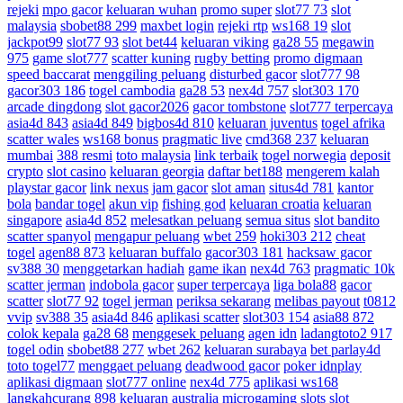
rejeki
mpo gacor
keluaran wuhan
promo super
slot77 73
slot
malaysia
sbobet88 299
maxbet login
rejeki rtp
ws168 19
slot
jackpot99
slot77 93
slot bet44
keluaran viking
ga28 55
megawin
975
game slot777
scatter kuning
rugby betting
promo digmaan
speed baccarat
menggiling peluang
disturbed gacor
slot777 98
gacor303 186
togel cambodia
ga28 53
nex4d 757
slot303 170
arcade dingdong
slot gacor2026
gacor tombstone
slot777 terpercaya
asia4d 843
asia4d 849
bigbos4d 810
keluaran juventus
togel afrika
scatter wales
ws168 bonus
pragmatic live
cmd368 237
keluaran
mumbai
388 resmi
toto malaysia
link terbaik
togel norwegia
deposit
crypto
slot casino
keluaran georgia
daftar bet188
mengerem kalah
playstar gacor
link nexus
jam gacor
slot aman
situs4d 781
kantor
bola
bandar togel
akun vip
fishing god
keluaran croatia
keluaran
singapore
asia4d 852
melesatkan peluang
semua situs
slot bandito
scatter spanyol
mengapur peluang
wbet 259
hoki303 212
cheat
togel
agen88 873
keluaran buffalo
gacor303 181
hacksaw gacor
sv388 30
menggetarkan hadiah
game ikan
nex4d 763
pragmatic 10k
scatter jerman
indobola gacor
super terpercaya
liga bola88
gacor
scatter
slot77 92
togel jerman
periksa sekarang
melibas payout
t0812
vvip
sv388 35
asia4d 846
aplikasi scatter
slot303 154
asia88 872
colok kepala
ga28 68
menggesek peluang
agen idn
ladangtoto2 917
togel odin
sbobet88 277
wbet 262
keluaran surabaya
bet parlay4d
toto togel77
menggaet peluang
deadwood gacor
poker idnplay
aplikasi digmaan
slot777 online
nex4d 775
aplikasi ws168
langkahcurang 898
keluaran australia
microgaming slots
slot