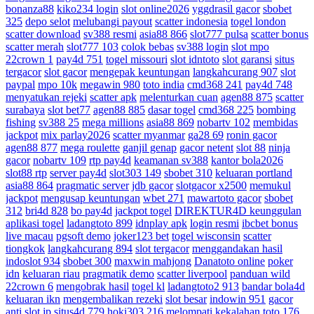
bonanza88
kiko234 login
slot online2026
yggdrasil gacor
sbobet
325
depo selot
melubangi payout
scatter indonesia
togel london
scatter download
sv388 resmi
asia88 866
slot777 pulsa
scatter bonus
scatter merah
slot777 103
colok bebas
sv388 login
slot mpo
22crown 1
pay4d 751
togel missouri
slot idntoto
slot garansi
situs
tergacor
slot gacor
mengepak keuntungan
langkahcurang 907
slot
paypal
mpo 10k
megawin 980
toto india
cmd368 241
pay4d 748
menyatukan rejeki
scatter apk
melenturkan cuan
agen88 875
scatter
surabaya
slot bet77
agen88 885
dasar togel
cmd368 225
bombing
fishing
sv388 25
mega millions
asia88 869
nobartv 102
membidas
jackpot
mix parlay2026
scatter myanmar
ga28 69
ronin gacor
agen88 877
mega roulette
ganjil genap
gacor netent
slot 88
ninja
gacor
nobartv 109
rtp pay4d
keamanan sv388
kantor bola2026
slot88 rtp
server pay4d
slot303 149
sbobet 310
keluaran portland
asia88 864
pragmatic server
jdb gacor
slotgacor x2500
memukul
jackpot
mengusap keuntungan
wbet 271
mawartoto gacor
sbobet
312
bri4d 828
bo pay4d
jackpot togel
DIREKTUR4D keunggulan
aplikasi togel
ladangtoto 899
idnplay apk
login resmi
ibcbet bonus
live macau
pgsoft demo
joker123 bet
togel wisconsin
scatter
tiongkok
langkahcurang 894
slot tergacor
menggandakan hasil
indoslot 934
sbobet 300
maxwin mahjong
Danatoto online
poker
idn
keluaran riau
pragmatik demo
scatter liverpool
panduan wild
22crown 6
mengobrak hasil
togel kl
ladangtoto2 913
bandar bola4d
keluaran ikn
mengembalikan rezeki
slot besar
indowin 951
gacor
anti
slot jp
situs4d 779
hoki303 216
melompati kekalahan
toto 176