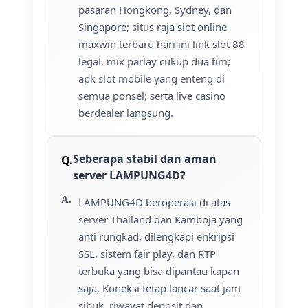
pasaran Hongkong, Sydney, dan
Singapore; situs raja slot online
maxwin terbaru hari ini link slot 88
legal. mix parlay cukup dua tim;
apk slot mobile yang enteng di
semua ponsel; serta live casino
berdealer langsung.
Seberapa stabil dan aman
server LAMPUNG4D?
LAMPUNG4D beroperasi di atas
server Thailand dan Kamboja yang
anti rungkad, dilengkapi enkripsi
SSL, sistem fair play, dan RTP
terbuka yang bisa dipantau kapan
saja. Koneksi tetap lancar saat jam
sibuk, riwayat deposit dan