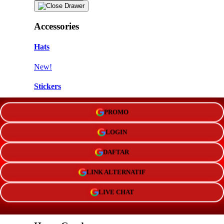
Accessories
Hats
New!
Stickers
Magnets
PROMO
Phone Cases
LOGIN
Pins
DAFTAR
Totes
LINK ALTERNATIF
Back To Menu
LIVE CHAT