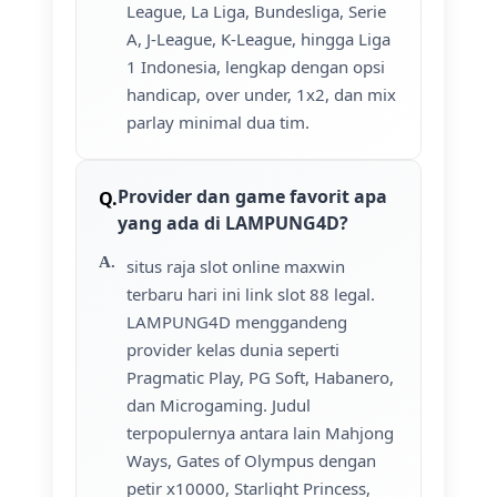
League, La Liga, Bundesliga, Serie
A, J-League, K-League, hingga Liga
1 Indonesia, lengkap dengan opsi
handicap, over under, 1x2, dan mix
parlay minimal dua tim.
Provider dan game favorit apa
yang ada di LAMPUNG4D?
situs raja slot online maxwin
terbaru hari ini link slot 88 legal.
LAMPUNG4D menggandeng
provider kelas dunia seperti
Pragmatic Play, PG Soft, Habanero,
dan Microgaming. Judul
terpopulernya antara lain Mahjong
Ways, Gates of Olympus dengan
petir x10000, Starlight Princess,