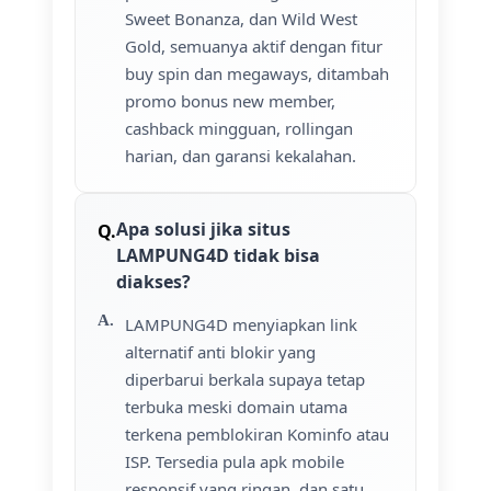
Sweet Bonanza, dan Wild West
Gold, semuanya aktif dengan fitur
buy spin dan megaways, ditambah
promo bonus new member,
cashback mingguan, rollingan
harian, dan garansi kekalahan.
Apa solusi jika situs
LAMPUNG4D tidak bisa
diakses?
LAMPUNG4D menyiapkan link
alternatif anti blokir yang
diperbarui berkala supaya tetap
terbuka meski domain utama
terkena pemblokiran Kominfo atau
ISP. Tersedia pula apk mobile
responsif yang ringan, dan satu