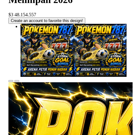
$3
48.154.557
Create an account to favorite this design!