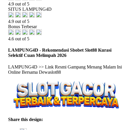
4.9 out of 5
SITUS LAMPUNG4D
4.9 out of 5
Bonus Terbesar
4.6 out of 5
LAMPUNG4D - Rekomendasi Sbobet Slot88 Kurasi
Selektif Cuan Melimpah 2026
LAMPUNG4D >> Link Resmi Gampang Menang Malam Ini
Online Bersama Dewaslot88
Share this design: