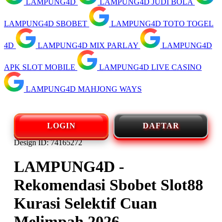
LAMPUNG4D
LAMPUNG4D JUDI BOLA
LAMPUNG4D SBOBET
LAMPUNG4D TOTO TOGEL
4D
LAMPUNG4D MIX PARLAY
LAMPUNG4D
APK SLOT MOBILE
LAMPUNG4D LIVE CASINO
LAMPUNG4D MAHJONG WAYS
LOGIN
DAFTAR
Design ID: 74165272
LAMPUNG4D -
Rekomendasi Sbobet Slot88
Kurasi Selektif Cuan
Melimpah 2026