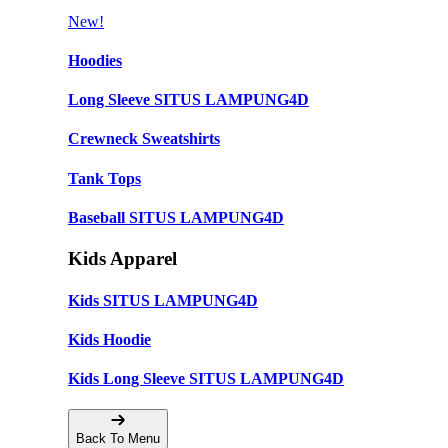
New!
Hoodies
Long Sleeve SITUS LAMPUNG4D
Crewneck Sweatshirts
Tank Tops
Baseball SITUS LAMPUNG4D
Kids Apparel
Kids SITUS LAMPUNG4D
Kids Hoodie
Kids Long Sleeve SITUS LAMPUNG4D
Back To Menu