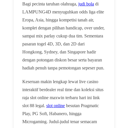
Bagi pecinta taruhan olahraga,
judi bola
di
LAMPUNG4D menyuguhkan odds liga elite
Eropa, Asia, hingga kompetisi tanah air,
komplet dengan pilihan handicap, over under,
sampai mix parlay cukup dua tim. Sementara
pasaran togel 4D, 3D, dan 2D dari
Hongkong, Sydney, dan Singapore hadir
dengan potongan diskon besar serta bayaran
hadiah penuh tanpa pemotongan sepeser pun.
Keseruan makin lengkap lewat live casino
interaktif berdealer real time dan koleksi situs
raja slot online maxwin terbaru hari ini link
slot 88 legal.
slot online
besutan Pragmatic
Play, PG Soft, Habanero, hingga
Microgaming. Judul-judul tenar semacam