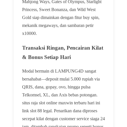
Mahjong Ways, Gates of Olympus, Starlight
Princess, Sweet Bonanza, dan Wild West
Gold siap dimainkan dengan fitur buy spin,
mekanik megaways, dan sambaran petir
x10000.
Transaksi Ringan, Pencairan Kilat
& Bonus Setiap Hari
Modal bermain di LAMPUNG4D sangat
bersahabat—deposit mulai 5.000 rupiah via
QRIS, dana, gopay, ovo, hingga pulsa
Telkomsel, XL, dan Axis bebas potongan.
situs raja slot online maxwin terbaru hari ini
link slot 88 legal. Penarikan dana diproses
secepat kilat dengan customer service siaga 24
jam, ditambah rangkaian promo seperti bonus