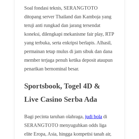
Soal fondasi teknis, SERANGTOTO
ditopang server Thailand dan Kamboja yang
teruji anti rungkad dan jarang tersendat
koneksi, dilengkapi mekanisme fair play, RTP
yang terbuka, serta enkripsi berlapis. Alhasil,
permainan tetap mulus di jam sibuk dan dana
member terjaga penuh ketika deposit ataupun
penarikan bernominal besar.
Sportsbook, Togel 4D &
Live Casino Serba Ada
Bagi pecinta taruhan olahraga,
judi bola
di
SERANGTOTO menyuguhkan odds liga
elite Eropa, Asia, hingga kompetisi tanah air,