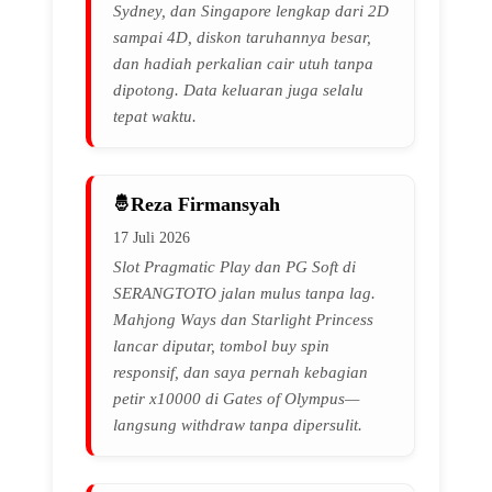
Sydney, dan Singapore lengkap dari 2D
sampai 4D, diskon taruhannya besar,
dan hadiah perkalian cair utuh tanpa
dipotong. Data keluaran juga selalu
tepat waktu.
Reza Firmansyah
17 Juli 2026
Slot Pragmatic Play dan PG Soft di
SERANGTOTO jalan mulus tanpa lag.
Mahjong Ways dan Starlight Princess
lancar diputar, tombol buy spin
responsif, dan saya pernah kebagian
petir x10000 di Gates of Olympus—
langsung withdraw tanpa dipersulit.