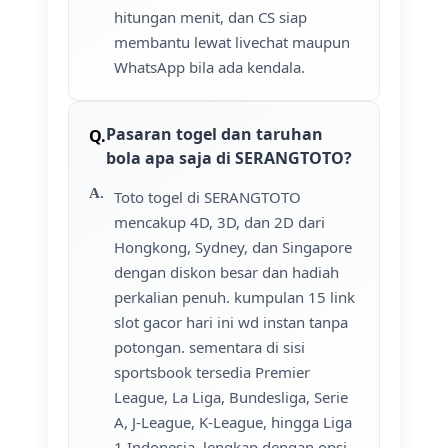
hitungan menit, dan CS siap
membantu lewat livechat maupun
WhatsApp bila ada kendala.
Pasaran togel dan taruhan
bola apa saja di SERANGTOTO?
Toto togel di SERANGTOTO
mencakup 4D, 3D, dan 2D dari
Hongkong, Sydney, dan Singapore
dengan diskon besar dan hadiah
perkalian penuh. kumpulan 15 link
slot gacor hari ini wd instan tanpa
potongan. sementara di sisi
sportsbook tersedia Premier
League, La Liga, Bundesliga, Serie
A, J-League, K-League, hingga Liga
1 Indonesia, lengkap dengan opsi