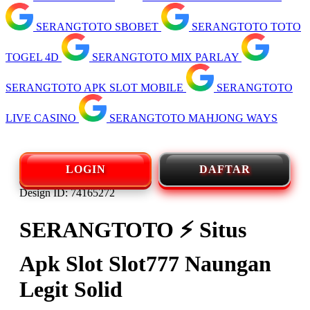
SERANGTOTO SBOBET
SERANGTOTO TOTO
TOGEL 4D
SERANGTOTO MIX PARLAY
SERANGTOTO APK SLOT MOBILE
SERANGTOTO
LIVE CASINO
SERANGTOTO MAHJONG WAYS
LOGIN
DAFTAR
Design ID: 74165272
SERANGTOTO ⚡ Situs
Apk Slot Slot777 Naungan
Legit Solid