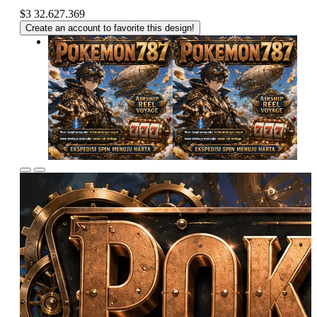
$3
32.627.369
Create an account to favorite this design!