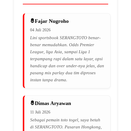
Fajar Nugroho
04 Juli 2026
Lini sportsbook SERANGTOTO benar-
benar memudahkan. Odds Premier
League, liga Asia, sampai Liga 1
terpampang rapi dalam satu layar, opsi
handicap dan over under-nya jelas, dan
pasang mix parlay dua tim diproses
instan tanpa drama.
Dimas Aryawan
11 Juli 2026
Sebagai pemain toto togel, saya betah
di SERANGTOTO. Pasaran Hongkong,