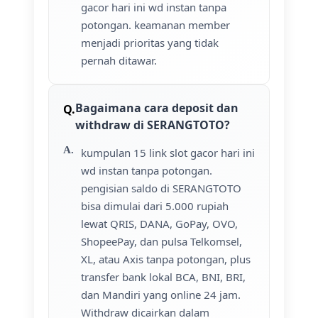
gacor hari ini wd instan tanpa
potongan. keamanan member
menjadi prioritas yang tidak
pernah ditawar.
Bagaimana cara deposit dan
withdraw di SERANGTOTO?
kumpulan 15 link slot gacor hari ini
wd instan tanpa potongan.
pengisian saldo di SERANGTOTO
bisa dimulai dari 5.000 rupiah
lewat QRIS, DANA, GoPay, OVO,
ShopeePay, dan pulsa Telkomsel,
XL, atau Axis tanpa potongan, plus
transfer bank lokal BCA, BNI, BRI,
dan Mandiri yang online 24 jam.
Withdraw dicairkan dalam