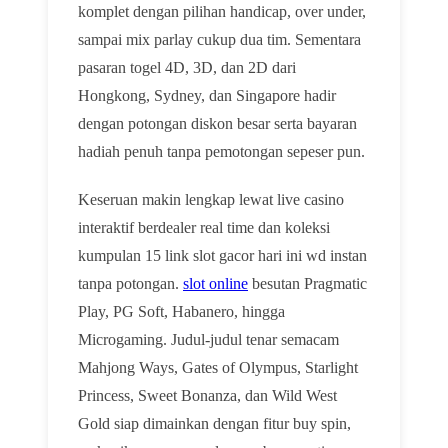
komplet dengan pilihan handicap, over under,
sampai mix parlay cukup dua tim. Sementara
pasaran togel 4D, 3D, dan 2D dari
Hongkong, Sydney, dan Singapore hadir
dengan potongan diskon besar serta bayaran
hadiah penuh tanpa pemotongan sepeser pun.
Keseruan makin lengkap lewat live casino
interaktif berdealer real time dan koleksi
kumpulan 15 link slot gacor hari ini wd instan
tanpa potongan.
slot online
besutan Pragmatic
Play, PG Soft, Habanero, hingga
Microgaming. Judul-judul tenar semacam
Mahjong Ways, Gates of Olympus, Starlight
Princess, Sweet Bonanza, dan Wild West
Gold siap dimainkan dengan fitur buy spin,