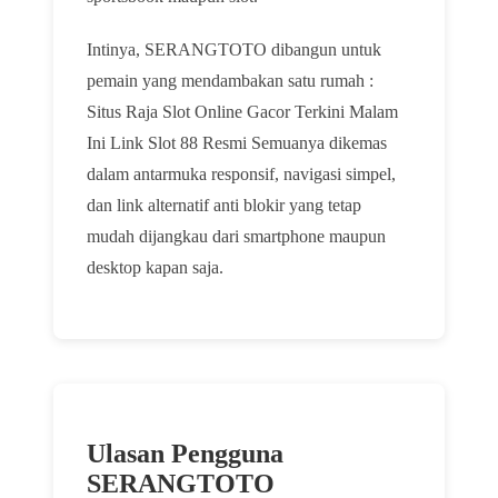
Intinya, SERANGTOTO dibangun untuk
pemain yang mendambakan satu rumah :
Situs Raja Slot Online Gacor Terkini Malam
Ini Link Slot 88 Resmi Semuanya dikemas
dalam antarmuka responsif, navigasi simpel,
dan link alternatif anti blokir yang tetap
mudah dijangkau dari smartphone maupun
desktop kapan saja.
Ulasan Pengguna
SERANGTOTO