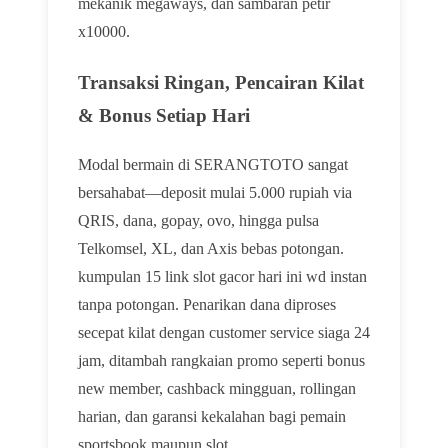
mekanik megaways, dan sambaran petir
x10000.
Transaksi Ringan, Pencairan Kilat
& Bonus Setiap Hari
Modal bermain di SERANGTOTO sangat
bersahabat—deposit mulai 5.000 rupiah via
QRIS, dana, gopay, ovo, hingga pulsa
Telkomsel, XL, dan Axis bebas potongan.
kumpulan 15 link slot gacor hari ini wd instan
tanpa potongan. Penarikan dana diproses
secepat kilat dengan customer service siaga 24
jam, ditambah rangkaian promo seperti bonus
new member, cashback mingguan, rollingan
harian, dan garansi kekalahan bagi pemain
sportsbook maupun slot.